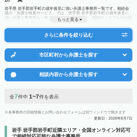
岩手県 岩手郡岩手町の成年後見に強い弁護士事務所一覧です。相続会
議の「弁護士検索サービス」では、岩手県 岩手郡岩手町の成年後見に
強い弁護士事務所を一覧で見ることが出来ます。相続のトラブルやお悩
もっと見る
みを抱えている方は一度近隣の弁護士に相談してみましょう。
さらに条件を絞り込む
市区町村から
弁護士を探す
相談内容から
弁護士を探す
7
1~7
全
件中
件を表示
各事務所の詳細情報とお問い合わせフォームは別ウィンドウで開きます
更新日：2026年8月7日
岩手 岩手郡岩手町近隣エリア・全国オンライン対応可
で相続対応可能な弁護士事務所