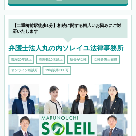
【二重橋前駅徒歩1分】相続に関する幅広いお悩みにご対
応いたします
弁護士法人丸の内ソレイユ法律事務所
職歴20年以上
在籍数10名以上
所長が女性
女性弁護士在籍
オンライン相談可
19時以降TEL可