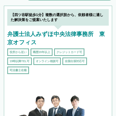
解決のみならず相続をトータルで任せることが
できます。また、相続は感情がからむ分野なの
でフィーリングも重要です。実際に電話や面談
【四ツ谷駅徒歩1分】複数の選択肢から、依頼者様に適し
で複数の弁護士と会話をしてウマが合う方に依
た解決策をご提案いたします
頼をするのがおすすめです。
弁護士法人みずほ中央法律事務所 東
京オフィス
役所から近い
職歴20年以上
クレジットカード可
19時以降TEL可
オンライン相談可
全国出張対応可
司法書士在籍