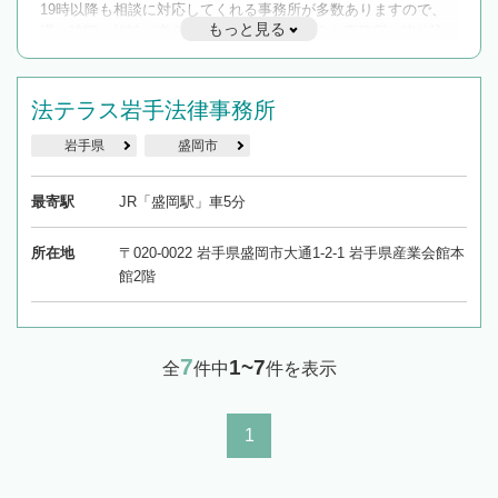
19時以降も相談に対応してくれる事務所が多数ありますので、
もっと見る
遅い時間の相談が増えそうな場合はそのような事務所に絞り込
んで検索してみましょう。
19時以降TEL可の条件
法テラス岩手法律事務所
を加えて再検索
岩手県
盛岡市
最寄駅
JR「盛岡駅」車5分
所在地
〒020-0022 岩手県盛岡市大通1-2-1 岩手県産業会館本
館2階
7
1~7
全
件中
件を表示
1