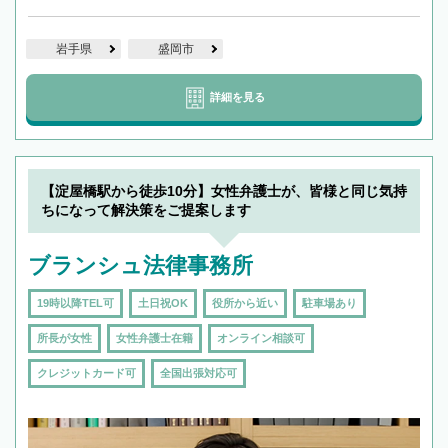
岩手県
盛岡市
詳細を見る
【淀屋橋駅から徒歩10分】女性弁護士が、皆様と同じ気持
ちになって解決策をご提案します
ブランシュ法律事務所
19時以降TEL可
土日祝OK
役所から近い
駐車場あり
所長が女性
女性弁護士在籍
オンライン相談可
クレジットカード可
全国出張対応可