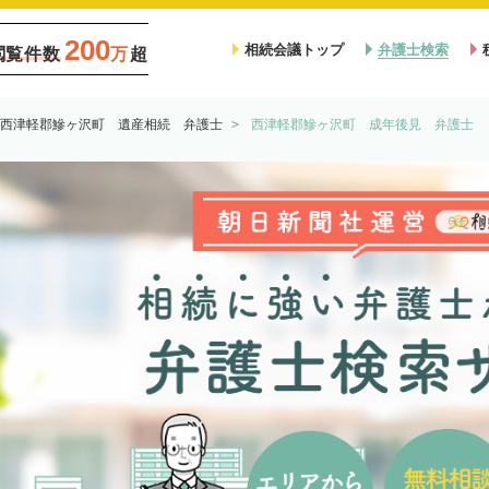
200
相続会議トップ
弁護士検索
閲覧件数
万
超
西津軽郡鰺ヶ沢町 遺産相続 弁護士
西津軽郡鰺ヶ沢町 成年後見 弁護士