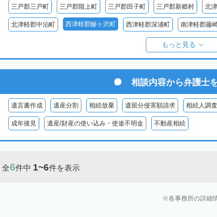
三戸郡三戸町
三戸郡階上町
三戸郡田子町
三戸郡新郷村
北
西津軽郡鰺ヶ沢町
北津軽郡中泊町
西津軽郡深浦町
南津軽郡藤
東津軽郡平内町
東津軽郡外ヶ浜町
東津軽郡蓬田村
東津軽郡今
もっと見る
相談内容から
弁護士
遺言書作成
遺産分割
相続放棄
遺留分侵害額請求
相続人調
成年後見
遺産/財産の使い込み・使途不明金
不動産相続
6
1~6
全
件中
件を表示
各事務所の詳細