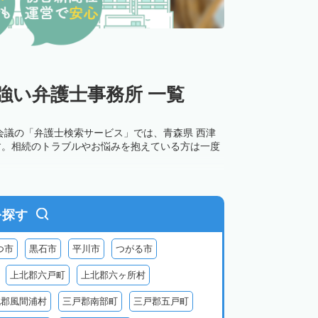
強い弁護士事務所 一覧
会議の「弁護士検索サービス」では、青森県 西津
す。相続のトラブルやお悩みを抱えている方は一度
を探す
つ市
黒石市
平川市
つがる市
上北郡六戸町
上北郡六ヶ所村
北郡風間浦村
三戸郡南部町
三戸郡五戸町