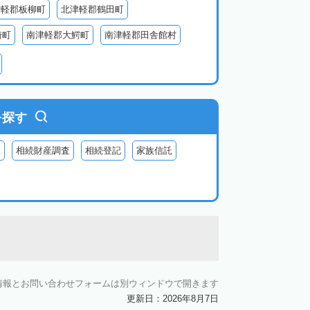
津軽郡板柳町
北津軽郡鶴田町
崎町
南津軽郡大鰐町
南津軽郡田舎館村
別町
中津軽郡西目屋村
を探す
査
相続財産調査
相続登記
家族信託
情報とお問い合わせフォームは別ウィンドウで開きます
更新日：2026年8月7日