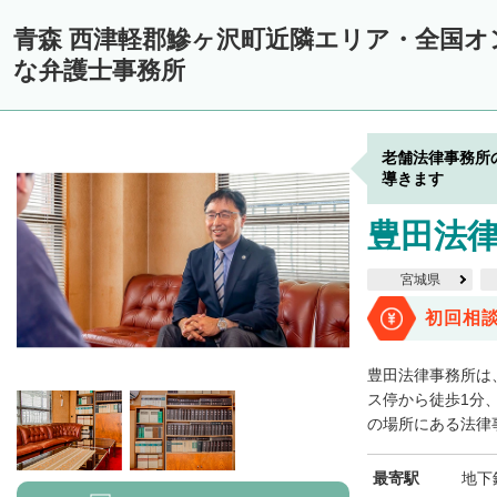
青森 西津軽郡鰺ヶ沢町近隣エリア・全国
な弁護士事務所
老舗法律事務所
導きます
豊田法
宮城県
初回相
豊田法律事務所は
ス停から徒歩1分
の場所にある法律事
最寄駅
地下