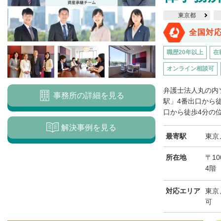
東京都
全国対
職歴20年以上
在
オンライン相談可
弁護士法人丸の内
事務所の詳細を見る
駅」4番出口から
口から徒歩4分の位
解決事例を見る
最寄駅
東京
所在地
〒10
4階
対応エリア
東京
可