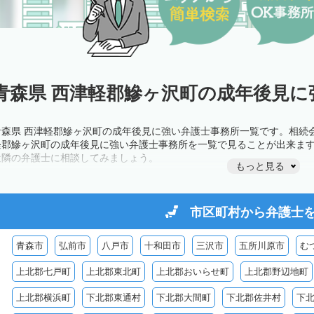
青森県 西津軽郡鰺ヶ沢町の成年後見に
青森県 西津軽郡鰺ヶ沢町の成年後見に強い弁護士事務所一覧です。相続
軽郡鰺ヶ沢町の成年後見に強い弁護士事務所を一覧で見ることが出来ま
近隣の弁護士に相談してみましょう。
もっと見る
市区町村から
弁護士
青森市
弘前市
八戸市
十和田市
三沢市
五所川原市
む
上北郡七戸町
上北郡東北町
上北郡おいらせ町
上北郡野辺地町
上北郡横浜町
下北郡東通村
下北郡大間町
下北郡佐井村
下