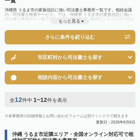
一覧
沖縄県 うるま市の家族信託に強い司法書士事務所一覧です。相続会議
の「司法書士検索サービス」では、沖縄県 うるま市の家族信託に強い
司法書士事務所を一覧で見ることが出来ます。相続のトラブルやお悩み
もっと見る
を抱えている方は一度近隣の司法書士に相談してみましょう。
さらに条件を絞り込む
市区町村から
司法書士を探す
相談内容から
司法書士を探す
12
1~12
全
件中
件を表示
各事務所の詳細情報とお問い合わせフォームは別ウィンドウで開きます
更新日：2026年8月6日
沖縄 うるま市近隣エリア・全国オンライン対応可で相