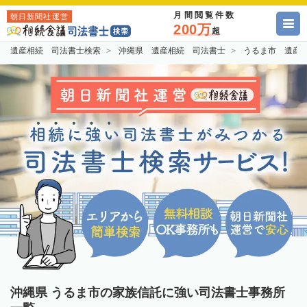
月間閲覧件数
朝日新聞社運営
200万
超
遺産相続 司法書士検索
沖縄県 遺産相続 司法書士
うるま市 遺産
沖縄県 うるま市の家族信託に強い司法書士事務所