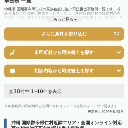
事務所 一覧
沖縄県 国頭郡今帰仁村の家族信託に強い司法書士事務所一覧です。相
続会議の「司法書士検索サービス」では、沖縄県 国頭郡今帰仁村の家
族信託に強い司法書士事務所を一覧で見ることが出来ます。相続のトラ
もっと見る
ブルやお悩みを抱えている方は一度近隣の司法書士に相談してみましょ
う。
さらに条件を絞り込む
市区町村から
司法書士を探す
相談内容から
司法書士を探す
10
1~10
全
件中
件を表示
各事務所の詳細情報とお問い合わせフォームは別ウィンドウで開きます
更新日：2026年8月9日
沖縄 国頭郡今帰仁村近隣エリア・全国オンライン対応