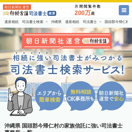
月間閲覧件数
朝日新聞社運営
200万
超
遺産相続 司法書士検索
沖縄県 遺産相続 司法書士
国頭郡今帰仁村
沖縄県 国頭郡今帰仁村の家族信託に強い司法書士