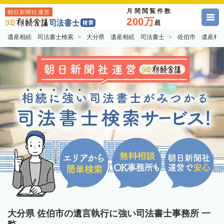
月間閲覧件数
朝日新聞社運営
200万
超
遺産相続 司法書士検索
大分県 遺産相続 司法書士
佐伯市 遺産相
大分県 佐伯市の遺言執行に強い司法書士事務所 一