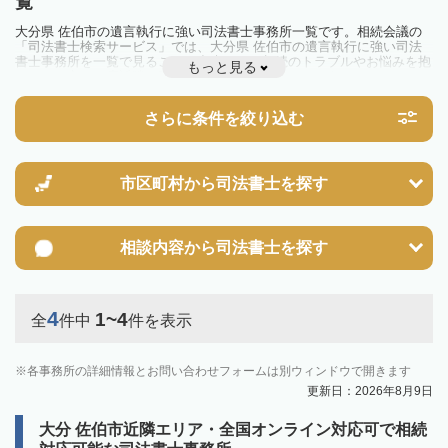
覧
大分県 佐伯市の遺言執行に強い司法書士事務所一覧です。相続会議の
「司法書士検索サービス」では、大分県 佐伯市の遺言執行に強い司法
書士事務所を一覧で見ることが出来ます。相続のトラブルやお悩みを抱
もっと見る
えている方は一度近隣の司法書士に相談してみましょう。
さらに条件を絞り込む
市区町村から
司法書士を探す
相談内容から
司法書士を探す
4
1~4
全
件中
件を表示
各事務所の詳細情報とお問い合わせフォームは別ウィンドウで開きます
更新日：2026年8月9日
大分 佐伯市近隣エリア・全国オンライン対応可で相続