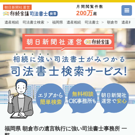
月間閲覧件数
朝日新聞社運営
200万
超
遺産相続 司法書士検索
福岡県 遺産相続 司法書士
朝倉市 遺産相
福岡県 朝倉市の遺言執行に強い司法書士事務所 一