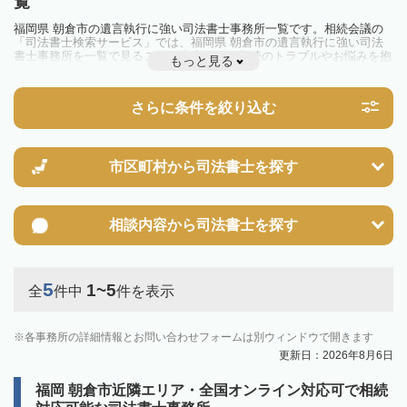
覧
福岡県 朝倉市の遺言執行に強い司法書士事務所一覧です。相続会議の
「司法書士検索サービス」では、福岡県 朝倉市の遺言執行に強い司法
書士事務所を一覧で見ることが出来ます。相続のトラブルやお悩みを抱
もっと見る
えている方は一度近隣の司法書士に相談してみましょう。
さらに条件を絞り込む
市区町村から
司法書士を探す
相談内容から
司法書士を探す
5
1~5
全
件中
件を表示
各事務所の詳細情報とお問い合わせフォームは別ウィンドウで開きます
更新日：2026年8月6日
福岡 朝倉市近隣エリア・全国オンライン対応可で相続