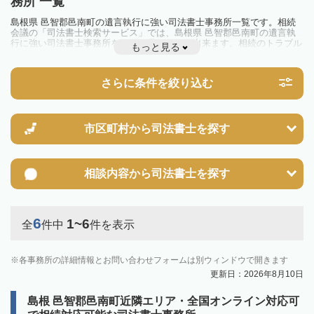
務所 一覧
島根県 邑智郡邑南町の遺言執行に強い司法書士事務所一覧です。相続
会議の「司法書士検索サービス」では、島根県 邑智郡邑南町の遺言執
行に強い司法書士事務所を一覧で見ることが出来ます。相続のトラブル
もっと見る
やお悩みを抱えている方は一度近隣の司法書士に相談してみましょう。
さらに条件を絞り込む
市区町村から
司法書士を探す
相談内容から
司法書士を探す
6
1~6
全
件中
件を表示
各事務所の詳細情報とお問い合わせフォームは別ウィンドウで開きます
更新日：2026年8月10日
島根 邑智郡邑南町近隣エリア・全国オンライン対応可