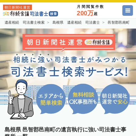
月間閲覧件数
朝日新聞社運営
200万
超
遺産相続 司法書士検索
島根県 遺産相続 司法書士
邑智郡邑南町 
島根県 邑智郡邑南町の遺言執行に強い司法書士事