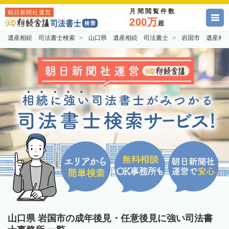
月間閲覧件数
朝日新聞社運営
200万
超
遺産相続 司法書士検索
山口県 遺産相続 司法書士
岩国市 遺産相
山口県 岩国市の成年後見・任意後見に強い司法書