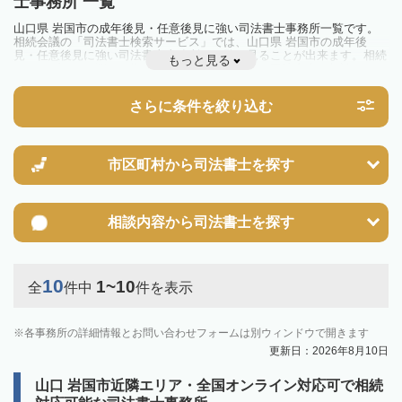
士事務所 一覧
山口県 岩国市の成年後見・任意後見に強い司法書士事務所一覧です。
相続会議の「司法書士検索サービス」では、山口県 岩国市の成年後
見・任意後見に強い司法書士事務所を一覧で見ることが出来ます。相続
もっと見る
のトラブルやお悩みを抱えている方は一度近隣の司法書士に相談してみ
ましょう。
さらに条件を絞り込む
市区町村から
司法書士を探す
相談内容から
司法書士を探す
10
1~10
全
件中
件を表示
各事務所の詳細情報とお問い合わせフォームは別ウィンドウで開きます
更新日：2026年8月10日
山口 岩国市近隣エリア・全国オンライン対応可で相続