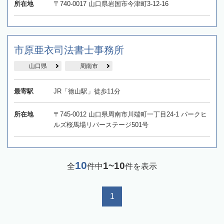
所在地
〒740-0017 山口県岩国市今津町3-12-16
市原亜衣司法書士事務所
山口県
周南市
最寄駅
JR「徳山駅」徒歩11分
所在地
〒745-0012 山口県周南市川端町一丁目24-1 パークヒ
ルズ桜馬場リバーステージ501号
10
1~10
全
件中
件を表示
1