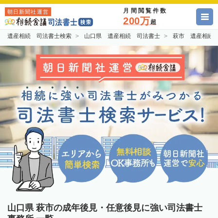
月間閲覧件数
朝日新聞社運営
200万
超
遺産相続 司法書士検索
山口県 遺産相続 司法書士
萩市 遺産相続
山口県 萩市の成年後見・任意後見に強い司法書士