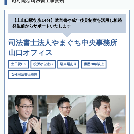
応可能な司法書士事務所
【上山口駅徒歩14分】遺言書や成年後見制度を活用し相続
発生前からサポートいたします
司法書士法人やまぐち中央事務所
山口オフィス
土日祝OK
役所から近い
駐車場あり
職歴20年以上
女性司法書士在籍