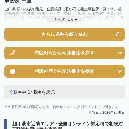
事務所 一覧
山口県 萩市の成年後見・任意後見に強い司法書士事務所一覧です。相
続会議の「司法書士検索サービス」では、山口県 萩市の成年後見・任
意後見に強い司法書士事務所を一覧で見ることが出来ます。相続のトラ
もっと見る
ブルやお悩みを抱えている方は一度近隣の司法書士に相談してみましょ
う。
さらに条件を絞り込む
市区町村から
司法書士を探す
相談内容から
司法書士を探す
8
1~8
全
件中
件を表示
各事務所の詳細情報とお問い合わせフォームは別ウィンドウで開きます
更新日：2026年8月9日
山口 萩市近隣エリア・全国オンライン対応可で相続対