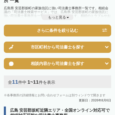
所 一覧
広島県 安芸郡坂町の家族信託に強い司法書士事務所一覧です。相続会
議の「司法書士検索サービス」では、広島県 安芸郡坂町の家族信託に
強い司法書士事務所を一覧で見ることが出来ます。相続のトラブルやお
もっと見る
悩みを抱えている方は一度近隣の司法書士に相談してみましょう。
さらに条件を絞り込む
市区町村から
司法書士を探す
相談内容から
司法書士を探す
11
1~11
全
件中
件を表示
各事務所の詳細情報とお問い合わせフォームは別ウィンドウで開きます
更新日：2026年8月6日
広島 安芸郡坂町近隣エリア・全国オンライン対応可で