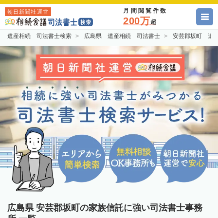
月間閲覧件数
朝日新聞社運営
200万
超
遺産相続 司法書士検索
広島県 遺産相続 司法書士
安芸郡坂町 遺
広島県 安芸郡坂町の家族信託に強い司法書士事務