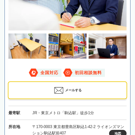
全国対応
初回相談無料
メールする
最寄駅
JR・東京メトロ「駒込駅」徒歩1分
所在地
〒170-0003 東京都豊島区駒込1-42-2 ライオンズマン
ション駒込駅前407
地図