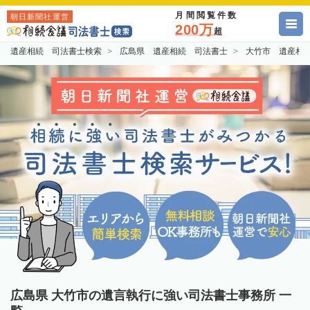
月間閲覧件数
朝日新聞社運営
200万
超
遺産相続 司法書士検索
広島県 遺産相続 司法書士
大竹市 遺産相
広島県 大竹市の遺言執行に強い司法書士事務所 一