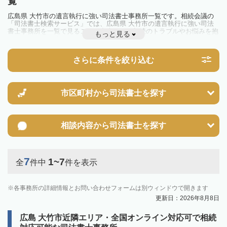
覧
広島県 大竹市の遺言執行に強い司法書士事務所一覧です。相続会議の
「司法書士検索サービス」では、広島県 大竹市の遺言執行に強い司法
書士事務所を一覧で見ることが出来ます。相続のトラブルやお悩みを抱
もっと見る
えている方は一度近隣の司法書士に相談してみましょう。
さらに条件を絞り込む
市区町村から
司法書士を探す
相談内容から
司法書士を探す
7
1~7
全
件中
件を表示
各事務所の詳細情報とお問い合わせフォームは別ウィンドウで開きます
更新日：2026年8月8日
広島 大竹市近隣エリア・全国オンライン対応可で相続