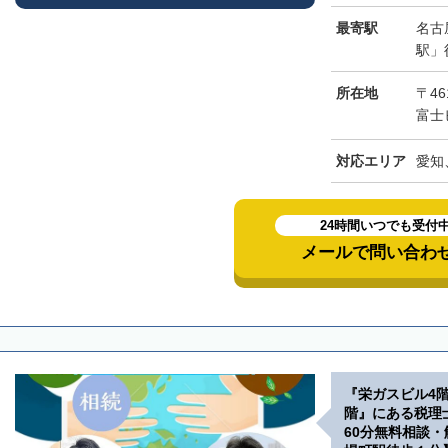
最寄駅
名古
駅」
所在地
〒46
富士
対応エリア
愛知
24時間いつでも受付
メールで問い合わ
『栄ガスビル4
階』にある税理
60分無料相談