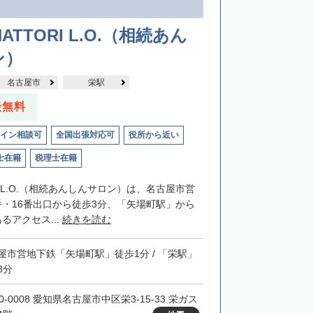
】
ATTORI L.O.（相続あん
ン）
名古屋市
栄駅
談無料
イン相談可
全国出張対応可
役所から近い
士在籍
税理士在籍
RIL.O.（相続あんしんサロン）は、名古屋市営
番・16番出口から徒歩3分、「矢場町駅」から
るアクセス...
続きを読む
屋市営地下鉄「矢場町駅」徒歩1分 / 「栄駅」
3分
0-0008 愛知県名古屋市中区栄3-15-33 栄ガス