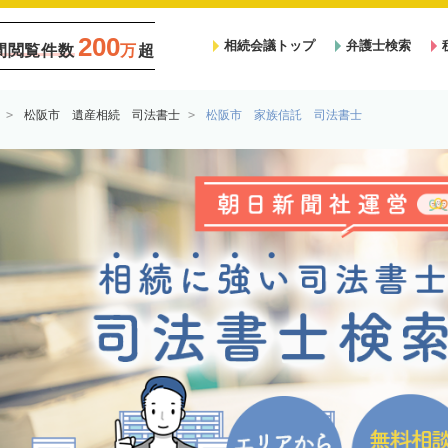
200
相続会議トップ
弁護士検索
間閲覧件数
万
超
松阪市 遺産相続 司法書士
松阪市 家族信託 司法書士