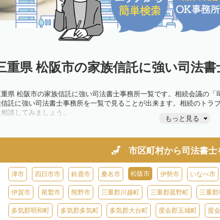
三重県 松阪市の家族信託に強い司法書
三重県 松阪市の家族信託に強い司法書士事務所一覧です。相続会議の「
族信託に強い司法書士事務所を一覧で見ることが出来ます。相続のトラ
に相談してみましょう。
もっと見る
市区町村から
司法書士
松阪市
津市
四日市市
鈴鹿市
桑名市
伊勢市
いなべ市
伊賀市
尾鷲市
熊野市
三重郡川越町
三重郡菰野町
三重郡
多気郡明和町
多気郡多気町
多気郡大台町
度会郡玉城町
度