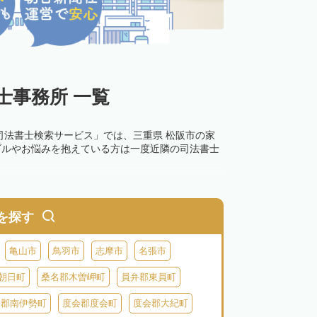
士事務所 一覧
司法書士検索サービス」では、三重県 松阪市の家
ブルやお悩みを抱えている方は一度近隣の司法書士
を探す
亀山市
鳥羽市
志摩市
名張市
朝日町
桑名郡木曽岬町
員弁郡東員町
会郡南伊勢町
度会郡度会町
度会郡大紀町