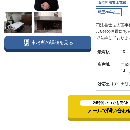
女性司法書士在籍
職歴20年以上
司法書士法人西事
歩5分の位置にあ
で営業しております
事務所の詳細を見る
最寄駅
JR
所在地
〒5
14
対応エリア
大阪
24時間いつでも受付
メールで問い合わ