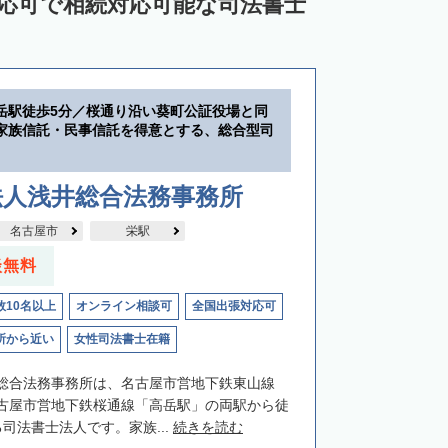
対応可で相続対応可能な司法書士
岳駅徒歩5分／桜通り沿い葵町公証役場と同
家族信託・民事信託を得意とする、総合型司
法人浅井総合法務事務所
名古屋市
栄駅
談無料
数10名以上
オンライン相談可
全国出張対応可
所から近い
女性司法書士在籍
総合法務事務所は、名古屋市営地下鉄東山線
古屋市営地下鉄桜通線「高岳駅」の両駅から徒
司法書士法人です。家族...
続きを読む