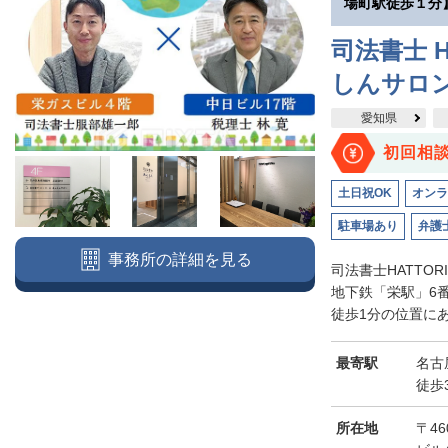
場町駅徒歩１分
司法書士 H
しんサロ
愛知県
初回相
土日祝OK
オンラ
駐車場あり
弁護
事務所の詳細を見る
司法書士HATTO
地下鉄「栄駅」6
徒歩1分の位置にあ
最寄駅
名古
徒歩
所在地
〒46