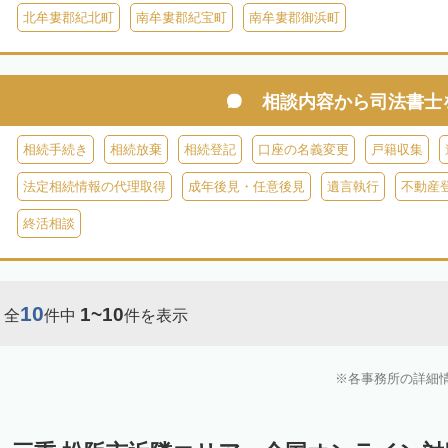
北牟婁郡紀北町
南牟婁郡紀宝町
南牟婁郡御浜町
相談内容から
司法書士
相続手続き
相続放棄
相続登記
口座の名義変更
戸籍収集
法定相続情報の代理取得
成年後見・任意後見
遺言執行
不動産
終活相談
10
1~10
全
件中
件を表示
各事務所の詳細