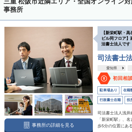
三重 松阪市近隣エリア・全国オンライン
事務所
【新栄町駅・高
ビル同フロア】
法書士法人です
司法書士
愛知県
初回相
駐車場あり
在籍
行政書士在籍
役
司法書士法人浅井
「新栄町駅」、名
事務所の詳細を見る
歩5分の位置にある