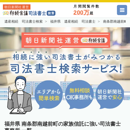
月間閲覧件数
朝日新聞社運営
200万
超
遺産相続 司法書士検索
福井県 遺産相続 司法書士
南条郡南越前町
福井県 南条郡南越前町の家族信託に強い司法書士