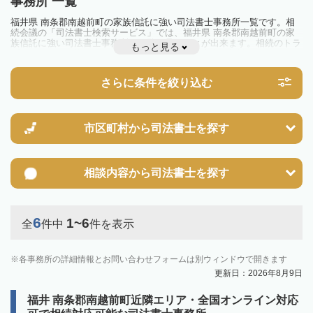
事務所 一覧
福井県 南条郡南越前町の家族信託に強い司法書士事務所一覧です。相
続会議の「司法書士検索サービス」では、福井県 南条郡南越前町の家
族信託に強い司法書士事務所を一覧で見ることが出来ます。相続のトラ
もっと見る
ブルやお悩みを抱えている方は一度近隣の司法書士に相談してみましょ
う。
さらに条件を絞り込む
市区町村から
司法書士を探す
相談内容から
司法書士を探す
6
1~6
全
件中
件を表示
各事務所の詳細情報とお問い合わせフォームは別ウィンドウで開きます
更新日：2026年8月9日
福井 南条郡南越前町近隣エリア・全国オンライン対応