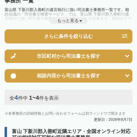
事務所 一覧
富山県 下新川郡入善町の遺言執行に強い司法書士事務所一覧です。相
続会議の「司法書士検索サービス」では、富山県 下新川郡入善町の遺
言執行に強い司法書士事務所を一覧で見ることが出来ます。相続のトラ
もっと見る
ブルやお悩みを抱えている方は一度近隣の司法書士に相談してみましょ
う。
さらに条件を絞り込む
市区町村から
司法書士を探す
相談内容から
司法書士を探す
4
1~4
全
件中
件を表示
各事務所の詳細情報とお問い合わせフォームは別ウィンドウで開きます
更新日：2026年8月7日
富山 下新川郡入善町近隣エリア・全国オンライン対応