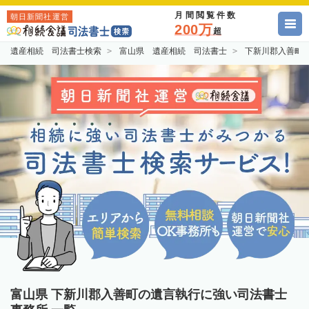
月間閲覧件数
朝日新聞社運営
200万
超
遺産相続 司法書士検索
富山県 遺産相続 司法書士
下新川郡入善町
富山県 下新川郡入善町の遺言執行に強い司法書士