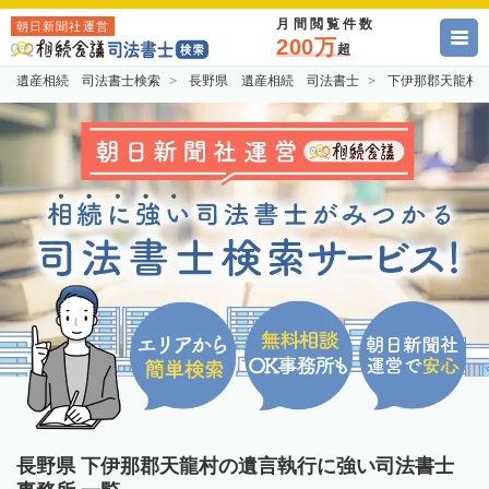
月間閲覧件数
朝日新聞社運営
200万
超
遺産相続 司法書士検索
長野県 遺産相続 司法書士
下伊那郡天龍村
長野県 下伊那郡天龍村の遺言執行に強い司法書士