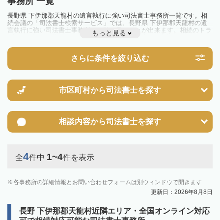
事務所 一覧
長野県 下伊那郡天龍村の遺言執行に強い司法書士事務所一覧です。相
続会議の「司法書士検索サービス」では、長野県 下伊那郡天龍村の遺
言執行に強い司法書士事務所を一覧で見ることが出来ます。相続のトラ
もっと見る
ブルやお悩みを抱えている方は一度近隣の司法書士に相談してみましょ
う。
さらに条件を絞り込む
市区町村から
司法書士を探す
相談内容から
司法書士を探す
4
1~4
全
件中
件を表示
各事務所の詳細情報とお問い合わせフォームは別ウィンドウで開きます
更新日：2026年8月8日
長野 下伊那郡天龍村近隣エリア・全国オンライン対応