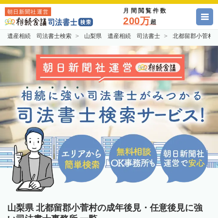
月間閲覧件数
朝日新聞社運営
200万
超
遺産相続 司法書士検索
山梨県 遺産相続 司法書士
北都留郡小菅村
山梨県 北都留郡小菅村の成年後見・任意後見に強