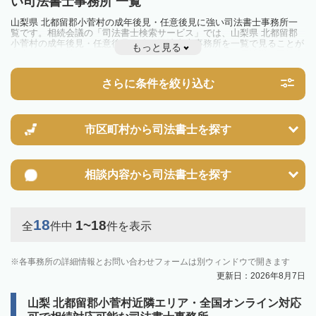
い司法書士事務所 一覧
山梨県 北都留郡小菅村の成年後見・任意後見に強い司法書士事務所一
覧です。相続会議の「司法書士検索サービス」では、山梨県 北都留郡
小菅村の成年後見・任意後見に強い司法書士事務所を一覧で見ることが
もっと見る
出来ます。相続のトラブルやお悩みを抱えている方は一度近隣の司法書
士に相談してみましょう。
さらに条件を絞り込む
市区町村から
司法書士を探す
相談内容から
司法書士を探す
18
1~18
全
件中
件を表示
各事務所の詳細情報とお問い合わせフォームは別ウィンドウで開きます
更新日：2026年8月7日
山梨 北都留郡小菅村近隣エリア・全国オンライン対応