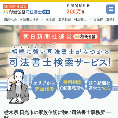
月間閲覧件数
朝日新聞社運営
200万
超
遺産相続 司法書士検索
栃木県 遺産相続 司法書士
日光市 遺産相
栃木県 日光市の家族信託に強い司法書士事務所 一