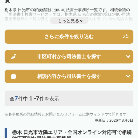
覧
栃木県 日光市の家族信託に強い司法書士事務所一覧です。相続会議の
「司法書士検索サービス」では、栃木県 日光市の家族信託に強い司法
書士事務所を一覧で見ることが出来ます。相続のトラブルやお悩みを抱
もっと見る
えている方は一度近隣の司法書士に相談してみましょう。
さらに条件を絞り込む
市区町村から
司法書士を探す
相談内容から
司法書士を探す
7
1~7
全
件中
件を表示
各事務所の詳細情報とお問い合わせフォームは別ウィンドウで開きます
更新日：2026年8月6日
栃木 日光市近隣エリア・全国オンライン対応可で相続