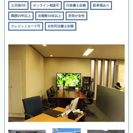
土日祝OK
オンライン相談可
行政書士在籍
駐車場あり
職歴20年以上
在籍数10名以上
所長が女性
クレジットカード可
女性司法書士在籍