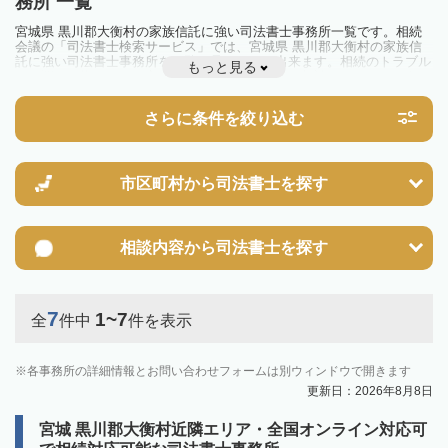
務所 一覧
宮城県 黒川郡大衡村の家族信託に強い司法書士事務所一覧です。相続
会議の「司法書士検索サービス」では、宮城県 黒川郡大衡村の家族信
託に強い司法書士事務所を一覧で見ることが出来ます。相続のトラブル
もっと見る
やお悩みを抱えている方は一度近隣の司法書士に相談してみましょう。
さらに条件を絞り込む
市区町村から
司法書士を探す
相談内容から
司法書士を探す
7
1~7
全
件中
件を表示
各事務所の詳細情報とお問い合わせフォームは別ウィンドウで開きます
更新日：2026年8月8日
宮城 黒川郡大衡村近隣エリア・全国オンライン対応可