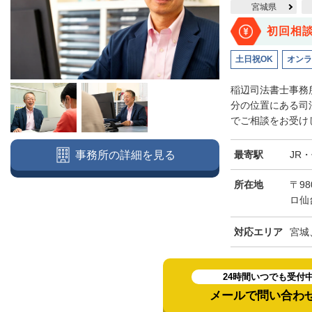
宮城県
初回相
土日祝OK
オンラ
稲辺司法書士事務
分の位置にある司
でご相談をお受けし
最寄駅
JR
事務所の詳細を見る
所在地
〒98
ロ仙
対応エリア
宮城
24時間いつでも受付
メールで問い合わ