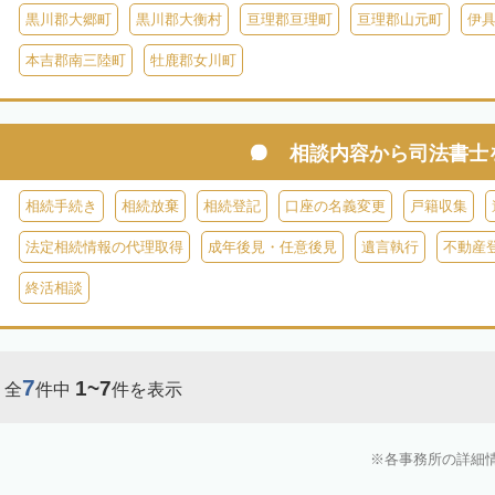
黒川郡大郷町
黒川郡大衡村
亘理郡亘理町
亘理郡山元町
伊
本吉郡南三陸町
牡鹿郡女川町
相談内容から
司法書士
相続手続き
相続放棄
相続登記
口座の名義変更
戸籍収集
法定相続情報の代理取得
成年後見・任意後見
遺言執行
不動産
終活相談
7
1~7
全
件中
件を表示
各事務所の詳細