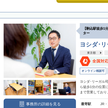
【駒込駅徒歩1
ター
ヨシダ･
東京都
全国対
オンライン相談可
ヨシダ･リーガル
ら徒歩1分の位置
まで営業しており、
最寄駅
JR
事務所の詳細を見る