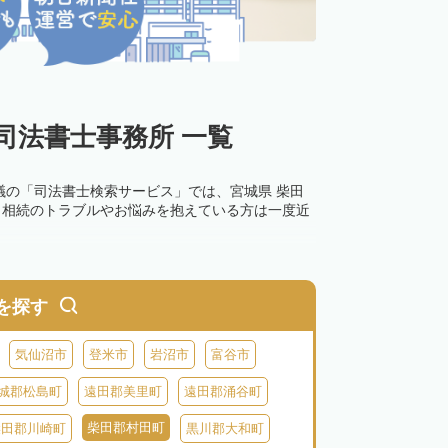
司法書士事務所 一覧
議の「司法書士検索サービス」では、宮城県 柴田
。相続のトラブルやお悩みを抱えている方は一度近
を探す
気仙沼市
登米市
岩沼市
富谷市
城郡松島町
遠田郡美里町
遠田郡涌谷町
柴田郡村田町
柴田郡川崎町
黒川郡大和町