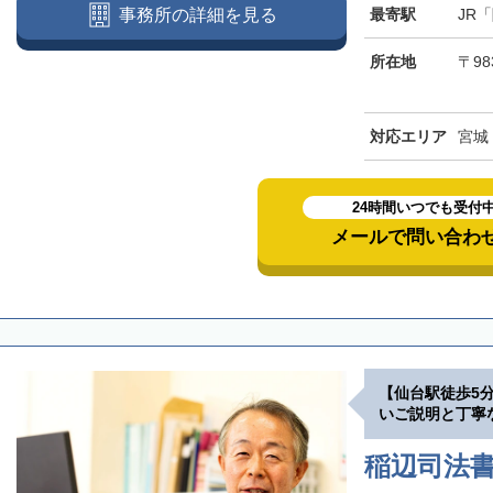
最寄駅
JR
事務所の詳細を見る
所在地
〒98
対応エリア
宮城
24時間いつでも受付
メールで問い合わ
【仙台駅徒歩5
いご説明と丁寧
稲辺司法