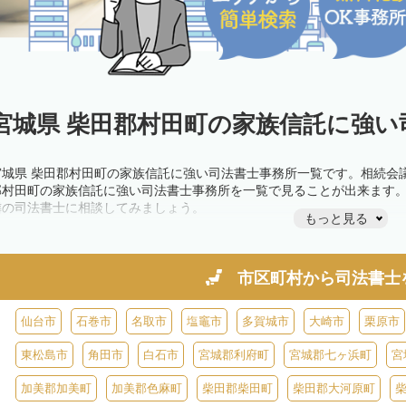
宮城県 柴田郡村田町の家族信託に強い
宮城県 柴田郡村田町の家族信託に強い司法書士事務所一覧です。相続会
郡村田町の家族信託に強い司法書士事務所を一覧で見ることが出来ます
隣の司法書士に相談してみましょう。
もっと見る
市区町村から
司法書士
仙台市
石巻市
名取市
塩竈市
多賀城市
大崎市
栗原市
東松島市
角田市
白石市
宮城郡利府町
宮城郡七ヶ浜町
宮
加美郡加美町
加美郡色麻町
柴田郡柴田町
柴田郡大河原町