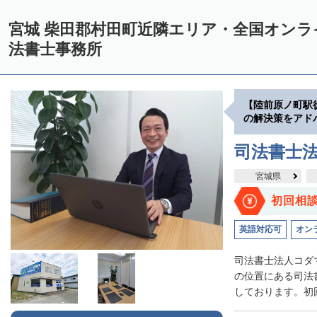
宮城 柴田郡村田町近隣エリア・全国オン
法書士事務所
【陸前原ノ町駅
の解決策をアド
司法書士
宮城県
初回相
英語対応可
オン
司法書士法人コダ
の位置にある司法
しております。初回