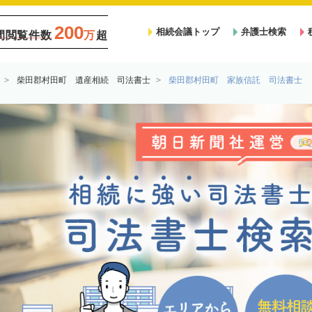
200
相続会議トップ
弁護士検索
間閲覧件数
万
超
柴田郡村田町 遺産相続 司法書士
柴田郡村田町 家族信託 司法書士