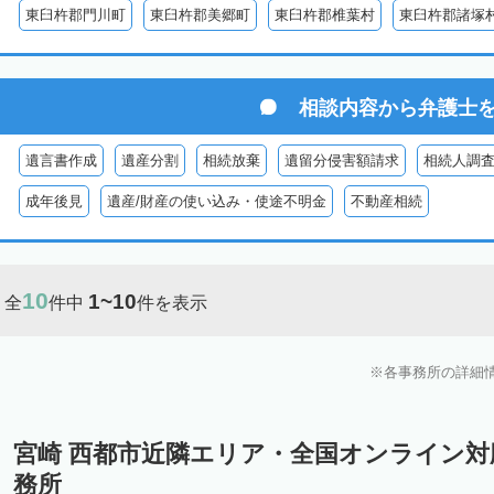
東臼杵郡門川町
東臼杵郡美郷町
東臼杵郡椎葉村
東臼杵郡諸塚
相談内容から
弁護士
遺言書作成
遺産分割
相続放棄
遺留分侵害額請求
相続人調
成年後見
遺産/財産の使い込み・使途不明金
不動産相続
10
1~10
全
件中
件を表示
各事務所の詳細
宮崎 西都市近隣エリア・全国オンライン
務所