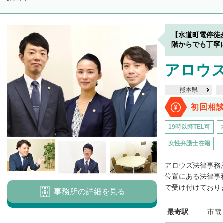
【水道町電停徒
階からでも丁寧
アロウ
熊本県
初回相
19時以降TEL可
女性弁護士在籍
アロウズ法律事務
位置にある法律事
で受け付けておりま
事務所の詳細を見る
最寄駅
市電