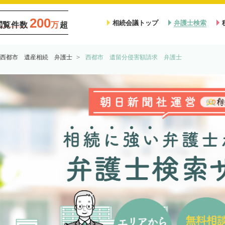
200
相続会議トップ
弁護士検索
閲覧件数
万
超
西都市 遺産相続 弁護士
西都市 遺留分侵害額請求 弁護士