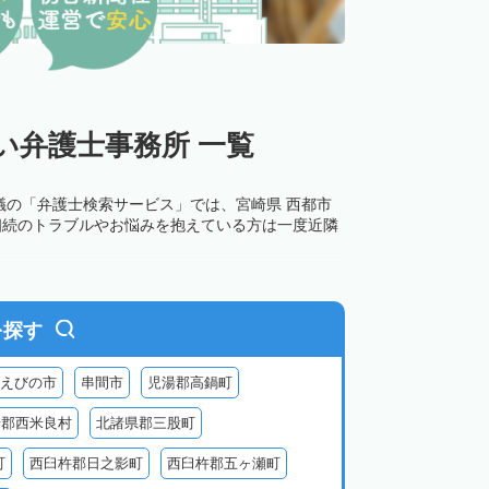
い弁護士事務所 一覧
議の「弁護士検索サービス」では、宮崎県 西都市
相続のトラブルやお悩みを抱えている方は一度近隣
を探す
えびの市
串間市
児湯郡高鍋町
湯郡西米良村
北諸県郡三股町
町
西臼杵郡日之影町
西臼杵郡五ヶ瀬町