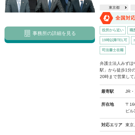
東京都
全国対
役所から近い
職
事務所の詳細を見る
19時以降TEL可
司法書士在籍
弁護士法人みずほ
駅」から徒歩1分
20時まで営業して
最寄駅
JR
所在地
〒16
ビル
対応エリア
東京