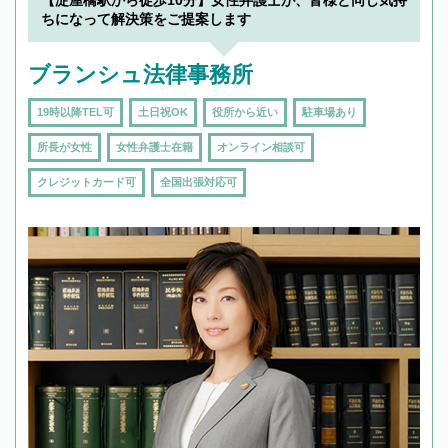
で複数の弁護士と会話をしてウマが合う方に依
ちになって解決策をご提案します
頼をするのがおすすめです。
ブランシュ法律事務所
19時以降TEL可
土日祝OK
役所から近い
駐車場あり
所長が女性
女性弁護士在籍
オンライン相談可
クレジットカード可
全国出張対応可