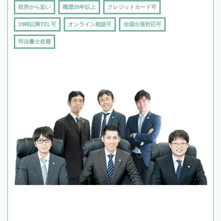
役所から近い
職歴20年以上
クレジットカード可
19時以降TEL可
オンライン相談可
全国出張対応可
司法書士在籍