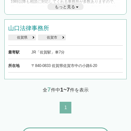
19時以降も相談に対応してくれる事務所が多数ありますので、
もっと見る
遅い時間の相談が増えそうな場合はそのような事務所に絞り込
んで検索してみましょう。
19時以降TEL可の条件
山口法律事務所
を加えて再検索
佐賀県
佐賀市
最寄駅
JR「佐賀駅」車7分
所在地
〒840-0833 佐賀県佐賀市中の小路6-20
7
1~7
全
件中
件を表示
1