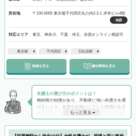
所在地
〒100-0005 東京都千代田区丸の内2-2-1 岸本ビル4階
地図
対応エリア
東京、神奈川、千葉、埼玉、全国オンライン相談可
東京都
千代田区
日比谷駅
詳細を見る
解決事例を見る
弁護士の選び方のポイントは？
相続税の知識があり、不動産に強い弁護士を選
びましょう。弁護士自身にこうした知識がある
もっと見る
と他士業との連携もスムーズに進み、トラブル
解決のみならず相続をトータルで任せることが
できます。また、相続は感情がからむ分野なの
でフィーリングも重要です。実際に電話や面談
【淀屋橋駅から徒歩10分】女性弁護士が、皆様と同じ気持