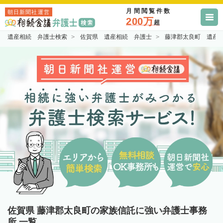
月間閲覧件数
朝日新聞社運営
200万
超
遺産相続 弁護士検索
佐賀県 遺産相続 弁護士
藤津郡太良町 遺産
佐賀県 藤津郡太良町の家族信託に強い弁護士事務
所 一覧