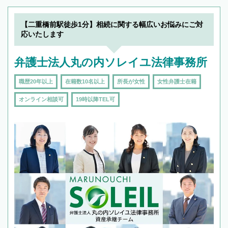
【二重橋前駅徒歩1分】相続に関する幅広いお悩みにご対
応いたします
弁護士法人丸の内ソレイユ法律事務所
職歴20年以上
在籍数10名以上
所長が女性
女性弁護士在籍
オンライン相談可
19時以降TEL可