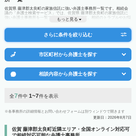
佐賀県 藤津郡太良町の家族信託に強い弁護士事務所一覧です。相続会
議の「弁護士検索サービス」では、佐賀県 藤津郡太良町の家族信託に
強い弁護士事務所を一覧で見ることが出来ます。相続のトラブルやお悩
もっと見る
みを抱えている方は一度近隣の弁護士に相談してみましょう。
さらに条件を絞り込む
市区町村から
弁護士を探す
相談内容から
弁護士を探す
7
1~7
全
件中
件を表示
各事務所の詳細情報とお問い合わせフォームは別ウィンドウで開きます
更新日：2026年8月7日
佐賀 藤津郡太良町近隣エリア・全国オンライン対応可
で相続対応可能な弁護士事務所