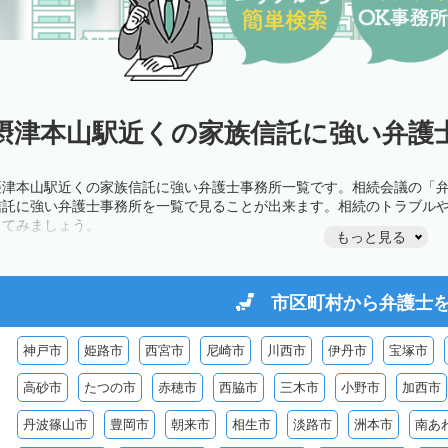
摂津本山駅近くの家族信託に強い弁護士
摂津本山駅近くの家族信託に強い弁護士事務所一覧です。相続会議の「
信託に強い弁護士事務所を一覧で見ることが出来ます。相続のトラブル
してみましょう。
もっと見る
市区町村から
弁護士
神戸市
姫路市
西宮市
尼崎市
川西市
伊丹市
宝塚市
高砂市
たつの市
赤穂市
西脇市
三木市
小野市
加西市
丹波篠山市
豊岡市
朝来市
相生市
淡路市
洲本市
南あ