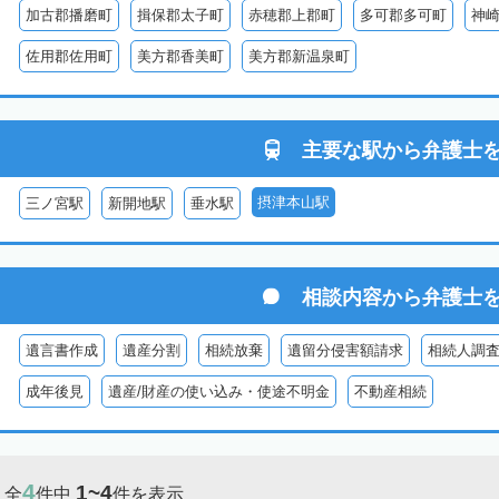
加古郡播磨町
揖保郡太子町
赤穂郡上郡町
多可郡多可町
神
佐用郡佐用町
美方郡香美町
美方郡新温泉町
主要な駅から
弁護士
摂津本山駅
三ノ宮駅
新開地駅
垂水駅
相談内容から
弁護士
遺言書作成
遺産分割
相続放棄
遺留分侵害額請求
相続人調
成年後見
遺産/財産の使い込み・使途不明金
不動産相続
4
1~4
全
件中
件を表示