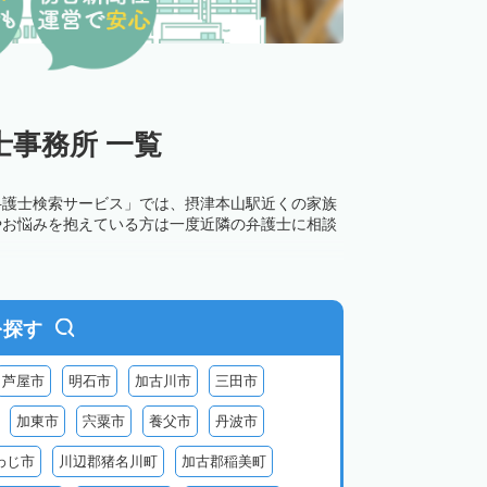
事務所 一覧
弁護士検索サービス」では、摂津本山駅近くの家族
やお悩みを抱えている方は一度近隣の弁護士に相談
を探す
芦屋市
明石市
加古川市
三田市
加東市
宍粟市
養父市
丹波市
わじ市
川辺郡猪名川町
加古郡稲美町