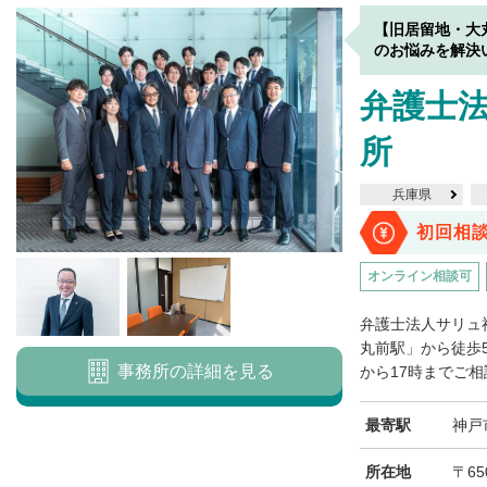
【旧居留地・大
のお悩みを解決
弁護士法
所
兵庫県
初回相
オンライン相談可
弁護士法人サリュ
丸前駅」から徒歩
事務所の詳細を見る
から17時までご相
最寄駅
神戸
所在地
〒6