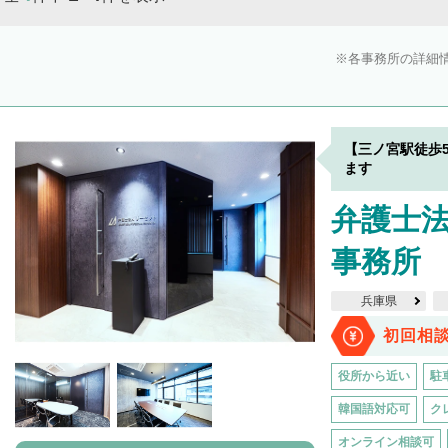
各事務所の詳細
【三ノ宮駅徒歩
ます
弁護士法
事務所
兵庫県
初回相
役所から近い
駐
韓国語対応可
ク
オンライン相談可