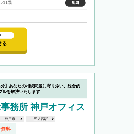
ル11階
地図
中
せる
5分】あなたの相続問題に寄り添い、総合的
ブルを解決いたします
事務所 神戸オフィス
神戸市
三ノ宮駅
談無料