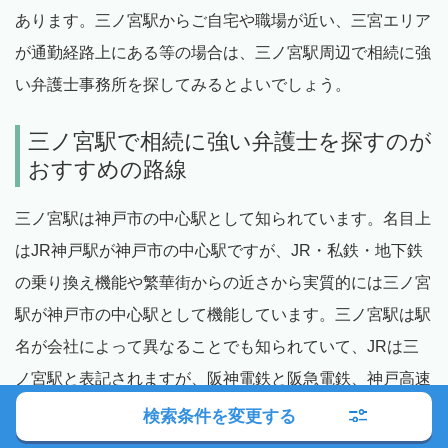
あります。三ノ宮駅からご自宅や職場が近い、三宮エリア
が通勤経路上にある等の場合は、三ノ宮駅周辺で相続に強
い弁護士事務所を探してみるとよいでしょう。
三ノ宮駅で相続に強い弁護士を探すのが
おすすめの路線
三ノ宮駅は神戸市の中心駅として知られています。名目上
はJR神戸駅が神戸市の中心駅ですが、JR・私鉄・地下鉄
の乗り換え機能や繁華街からの近さから実質的には三ノ宮
駅が神戸市の中心駅として機能しています。三ノ宮駅は駅
名が会社によって異なることでも知られていて、JRは三
ノ宮駅と表記されますが、阪神電鉄と阪急電鉄、神戸高速
鉄道は神戸三宮駅、ポートライナーと神戸市営地下鉄西
検索条件を変更する
神・山手線は三宮駅と駅名が異なります。また少し離れた