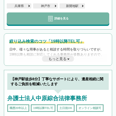
兵庫県
神戸市
新開地駅
詳細を見る
絞り込み検索のコツ「19時以降TEL可」
日中、様々な用事があると相談する時間を取りづらいですが、
19時以降も相談に対応してくれる事務所が多数ありますので、
もっと見る
遅い時間の相談が増えそうな場合はそのような事務所に絞り込
んで検索してみましょう。
19時以降TEL可の条件
を加えて再検索
【神戸駅徒歩8分】丁寧なサポートにより、遺産相続に関
するご負担を軽減いたします
弁護士法人中原綜合法律事務所
職歴20年以上
19時以降TEL可
土日祝OK
オンライン相談可