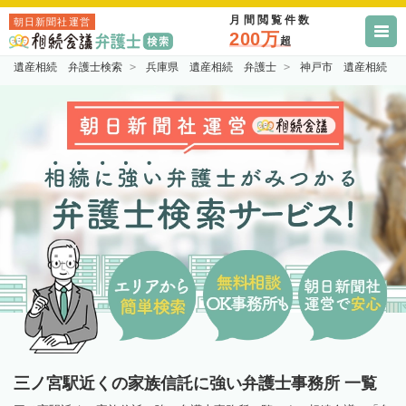
月間閲覧件数
朝日新聞社運営
200万
超
遺産相続 弁護士検索
兵庫県 遺産相続 弁護士
神戸市 遺産相続 
三ノ宮駅近くの家族信託に強い弁護士事務所 一覧