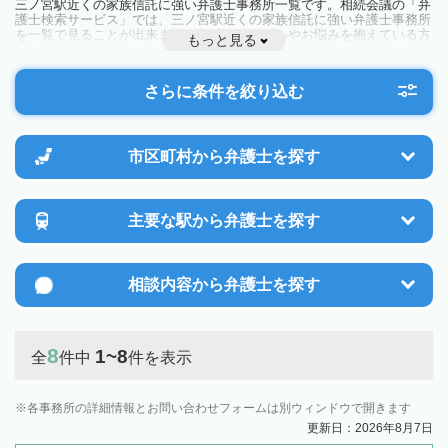
三ノ宮駅近くの家族信託に強い弁護士事務所一覧です。相続会議の「弁
護士検索サービス」では、三ノ宮駅近くの家族信託に強い弁護士事務所
を一覧で見ることが出来ます。相続のトラブルやお悩みを抱えている方
もっと見る
は一度近隣の弁護士に相談してみましょう。
さらに条件を絞り込む
市区町村から
弁護士を探す
主要な駅から
弁護士を探す
相談内容から
弁護士を探す
8
1~8
全
件中
件を表示
各事務所の詳細情報とお問い合わせフォームは別ウィンドウで開きます
更新日：2026年8月7日