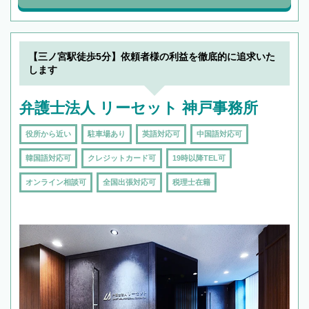
【三ノ宮駅徒歩5分】依頼者様の利益を徹底的に追求いた
します
弁護士法人 リーセット 神戸事務所
役所から近い
駐車場あり
英語対応可
中国語対応可
韓国語対応可
クレジットカード可
19時以降TEL可
オンライン相談可
全国出張対応可
税理士在籍