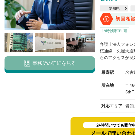
愛知県
初回相
19時以降TEL可
弁護士法人フォレ
桜通線「久屋大通
らのアクセスが良好
事務所の詳細を見る
最寄駅
名古
所在地
〒46
5th
対応エリア
愛知
24時間いつでも受付
メールで問い合わ