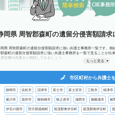
静岡県 周智郡森町の遺留分侵害額請求
静岡県 周智郡森町の遺留分侵害額請求に強い弁護士事務所一覧です。相
智郡森町の遺留分侵害額請求に強い弁護士事務所を一覧で見ることが出
一度近隣の弁護士に相談してみましょう。
もっと見る
市区町村から
弁護士
静岡市
浜松市
沼津市
富士市
富士宮市
三島市
焼津市
菊川市
袋井市
御前崎市
牧之原市
湖西市
御殿場市
裾
伊豆の国市
田方郡函南町
賀茂郡東伊豆町
賀茂郡南伊豆町