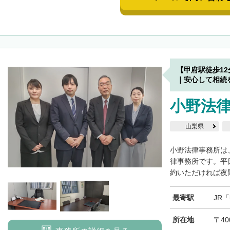
【甲府駅徒歩1
｜安心して相続
小野法
山梨県
小野法律事務所は
律事務所です。平
約いただければ夜間
最寄駅
JR
所在地
〒40