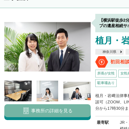
【横浜駅徒歩2
プの遺産相続サ
植月・
神奈川県
初回相
所長が女性
女性
駐車場あり
植月・岩﨑法律事
談可（ZOOM、L
分から17時30分ま
事務所の詳細を見る
最寄駅
JR
模鉄