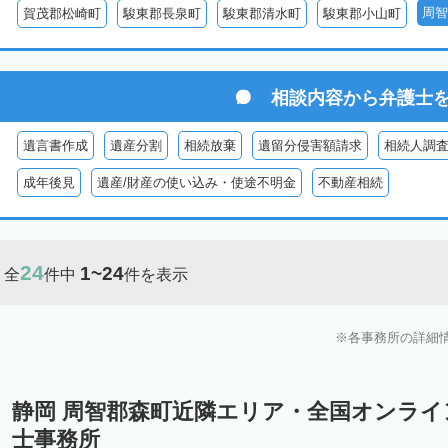
周智
賀茂郡松崎町
駿東郡長泉町
駿東郡清水町
駿東郡小山町
相談内容から
弁護士
遺言書作成
遺産分割
相続放棄
遺留分侵害額請求
相続人調
成年後見
遺産/財産の使い込み・使途不明金
不動産相続
24
1~24
全
件中
件を表示
各事務所の詳細
静岡 周智郡森町近隣エリア・全国オンラ
士事務所