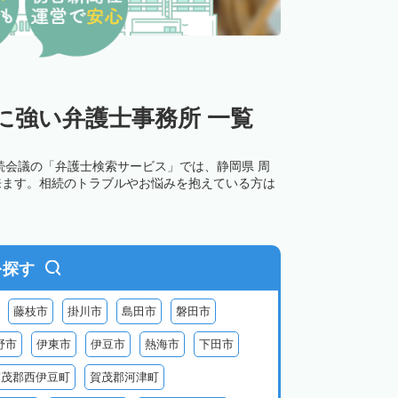
に強い弁護士事務所 一覧
続会議の「弁護士検索サービス」では、静岡県 周
来ます。相続のトラブルやお悩みを抱えている方は
を探す
藤枝市
掛川市
島田市
磐田市
野市
伊東市
伊豆市
熱海市
下田市
賀茂郡西伊豆町
賀茂郡河津町