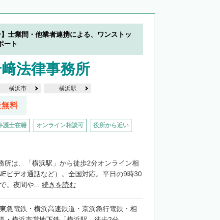
分】士業間・他業者連携による、ワンストッ
ポート
岩﨑法律事務所
横浜市
横浜駅
談無料
弁護士在籍
オンライン相談可
役所から近い
務所は、「横浜駅」から徒歩2分オンライン相
INEビデオ通話など）。全国対応。平日の9時30
で。夜間や...
続きを読む
・東急電鉄・横浜高速鉄道・京浜急行電鉄・相
道・横浜市営地下鉄「横浜駅」徒歩2分