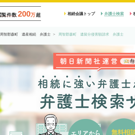
200
相続会議トップ
弁護士検索
閲覧件数
万
超
周智郡森町 遺産相続 弁護士
周智郡森町 遺留分侵害額請求 弁護士