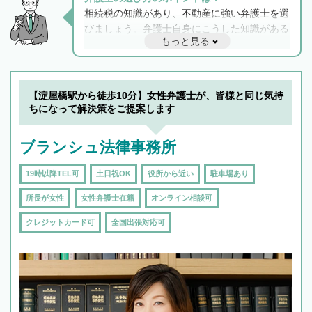
相続税の知識があり、不動産に強い弁護士を選
びましょう。弁護士自身にこうした知識がある
もっと見る
と他士業との連携もスムーズに進み、トラブル
解決のみならず相続をトータルで任せることが
できます。また、相続は感情がからむ分野なの
でフィーリングも重要です。実際に電話や面談
【淀屋橋駅から徒歩10分】女性弁護士が、皆様と同じ気持
で複数の弁護士と会話をしてウマが合う方に依
ちになって解決策をご提案します
頼をするのがおすすめです。
ブランシュ法律事務所
19時以降TEL可
土日祝OK
役所から近い
駐車場あり
所長が女性
女性弁護士在籍
オンライン相談可
クレジットカード可
全国出張対応可