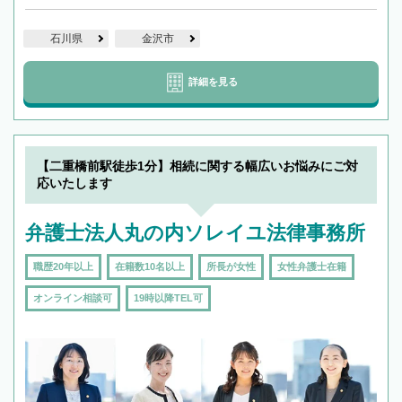
石川県
金沢市
詳細を見る
【二重橋前駅徒歩1分】相続に関する幅広いお悩みにご対
応いたします
弁護士法人丸の内ソレイユ法律事務所
職歴20年以上
在籍数10名以上
所長が女性
女性弁護士在籍
オンライン相談可
19時以降TEL可