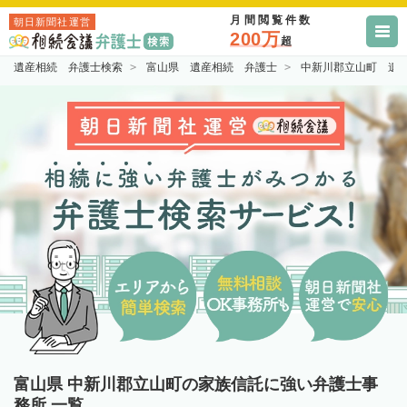
月間閲覧件数
朝日新聞社運営
200万
超
遺産相続 弁護士検索
富山県 遺産相続 弁護士
中新川郡立山町 遺
富山県 中新川郡立山町の家族信託に強い弁護士事
務所 一覧