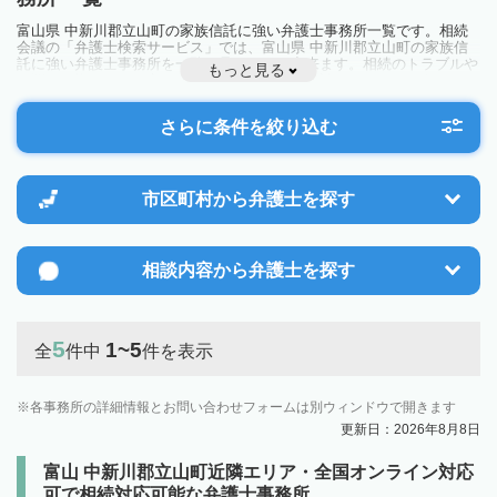
富山県 中新川郡立山町の家族信託に強い弁護士事務所一覧です。相続
会議の「弁護士検索サービス」では、富山県 中新川郡立山町の家族信
託に強い弁護士事務所を一覧で見ることが出来ます。相続のトラブルや
もっと見る
お悩みを抱えている方は一度近隣の弁護士に相談してみましょう。
さらに条件を絞り込む
市区町村から
弁護士を探す
相談内容から
弁護士を探す
5
1~5
全
件中
件を表示
各事務所の詳細情報とお問い合わせフォームは別ウィンドウで開きます
更新日：2026年8月8日
富山 中新川郡立山町近隣エリア・全国オンライン対応
可で相続対応可能な弁護士事務所