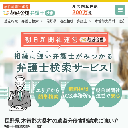
月間閲覧件数
朝日新聞社運営
200万
超
遺産相続 弁護士検索
長野県 遺産相続 弁護士
木曽郡大桑村 遺産
長野県 木曽郡大桑村の遺留分侵害額請求に強い弁
護士事務所 一覧