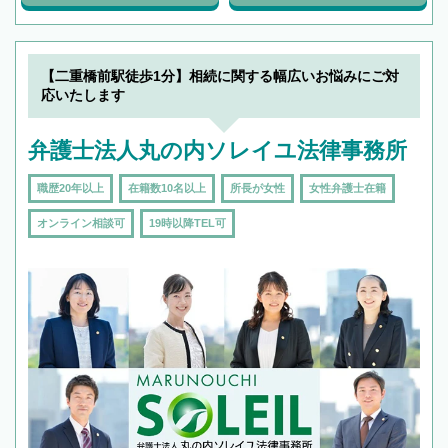
【二重橋前駅徒歩1分】相続に関する幅広いお悩みにご対
応いたします
弁護士法人丸の内ソレイユ法律事務所
職歴20年以上
在籍数10名以上
所長が女性
女性弁護士在籍
オンライン相談可
19時以降TEL可