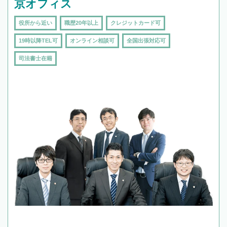
京オフィス
役所から近い
職歴20年以上
クレジットカード可
19時以降TEL可
オンライン相談可
全国出張対応可
司法書士在籍