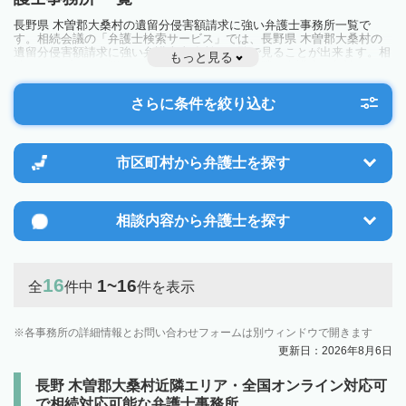
長野県 木曽郡大桑村の遺留分侵害額請求に強い弁護士事務所一覧で
す。相続会議の「弁護士検索サービス」では、長野県 木曽郡大桑村の
遺留分侵害額請求に強い弁護士事務所を一覧で見ることが出来ます。相
もっと見る
続のトラブルやお悩みを抱えている方は一度近隣の弁護士に相談してみ
ましょう。
さらに条件を絞り込む
市区町村から
弁護士を探す
相談内容から
弁護士を探す
16
1~16
全
件中
件を表示
各事務所の詳細情報とお問い合わせフォームは別ウィンドウで開きます
更新日：2026年8月6日
長野 木曽郡大桑村近隣エリア・全国オンライン対応可
で相続対応可能な弁護士事務所