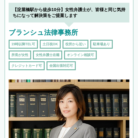
19時以降TEL可の条件
を加えて再検索
【淀屋橋駅から徒歩10分】女性弁護士が、皆様と同じ気持
ちになって解決策をご提案します
ブランシュ法律事務所
19時以降TEL可
土日祝OK
役所から近い
駐車場あり
所長が女性
女性弁護士在籍
オンライン相談可
クレジットカード可
全国出張対応可