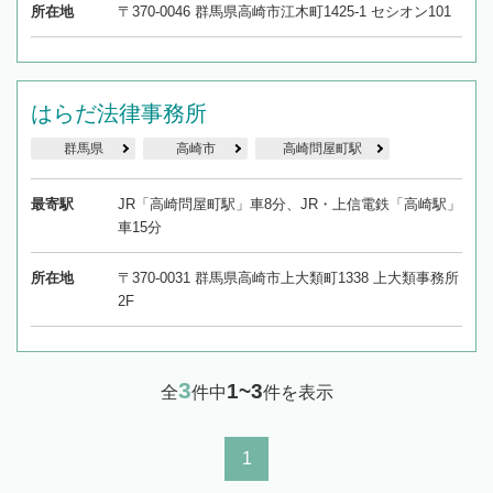
所在地
〒370-0046 群馬県高崎市江木町1425-1 セシオン101
はらだ法律事務所
群馬県
高崎市
高崎問屋町駅
最寄駅
JR「高崎問屋町駅」車8分、JR・上信電鉄「高崎駅」
車15分
所在地
〒370-0031 群馬県高崎市上大類町1338 上大類事務所
2F
3
1~3
全
件中
件を表示
1