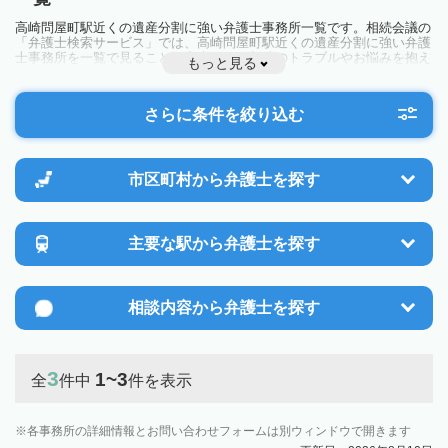
高崎問屋町駅近くの遺産分割に強い弁護士事務所一覧です。相続会議の
「弁護士検索サービス」では、高崎問屋町駅近くの遺産分割に強い弁護
士事務所を一覧で見ることが出来ます。相続のトラブルやお悩みを抱え
もっと見る
ている方は一度近隣の弁護士に相談してみましょう。
さらに条件を絞り込む
市区町村から
弁護士を探す
主要な駅から
弁護士を探す
相談内容から
弁護士を探す
3
1~3
全
件中
件を表示
各事務所の詳細情報とお問い合わせフォームは別ウィンドウで開きます