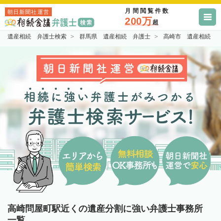
月間閲覧件数
朝日新聞社運営
200万
超
遺産相続 弁護士検索
群馬県 遺産相続 弁護士
高崎市 遺産相続 
高崎問屋町駅近くの遺産分割に強い弁護士事務所
一覧