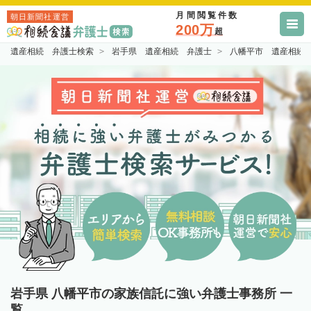
月間閲覧件数
朝日新聞社運営
200万
超
遺産相続 弁護士検索
岩手県 遺産相続 弁護士
八幡平市 遺産相続
岩手県 八幡平市の家族信託に強い弁護士事務所 一
覧