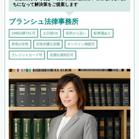
ちになって解決策をご提案します
ブランシュ法律事務所
19時以降TEL可
土日祝OK
役所から近い
駐車場あり
所長が女性
女性弁護士在籍
オンライン相談可
クレジットカード可
全国出張対応可