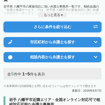
岩手県 八幡平市の家族信託に強い弁護士事務所一覧です。相続会議の
「弁護士検索サービス」では、岩手県 八幡平市の家族信託に強い弁護
士事務所を一覧で見ることが出来ます。相続のトラブルやお悩みを抱え
もっと見る
ている方は一度近隣の弁護士に相談してみましょう。
さらに条件を絞り込む
市区町村から
弁護士を探す
相談内容から
弁護士を探す
5
1~5
全
件中
件を表示
各事務所の詳細情報とお問い合わせフォームは別ウィンドウで開きます
更新日：2026年8月7日
岩手 八幡平市近隣エリア・全国オンライン対応可で相
続対応可能な弁護士事務所