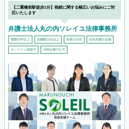
でフィーリングも重要です。実際に電話や面談
【二重橋前駅徒歩1分】相続に関する幅広いお悩みにご対
で複数の弁護士と会話をしてウマが合う方に依
応いたします
頼をするのがおすすめです。
弁護士法人丸の内ソレイユ法律事務所
職歴20年以上
在籍数10名以上
所長が女性
女性弁護士在籍
オンライン相談可
19時以降TEL可