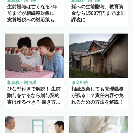
相続税・贈与税
相続税・贈与税
生前贈与は亡くなる7年
孫への生前贈与、教育資
前までが相続税対象に
金なら1500万円までは非
実質増税への対応策も解
課税に
説
相続税・贈与税
遺産相続
ひな型付きで解説！ 生前
相続放棄しても管理義務
贈与をするなら贈与契約
が残る！？責任内容や免
書は作るべき？ 書き方と
れるための方法を解説！
注意点