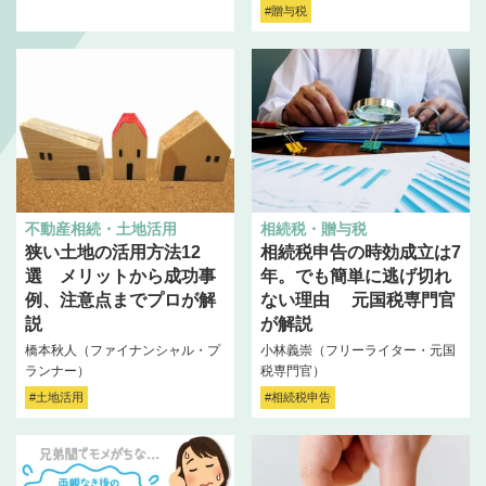
#贈与税
不動産相続・土地活用
相続税・贈与税
狭い土地の活用方法12
相続税申告の時効成立は7
選 メリットから成功事
年。でも簡単に逃げ切れ
例、注意点までプロが解
ない理由 元国税専門官
説
が解説
橋本秋人（ファイナンシャル・プ
小林義崇（フリーライター・元国
ランナー）
税専門官）
#土地活用
#相続税申告