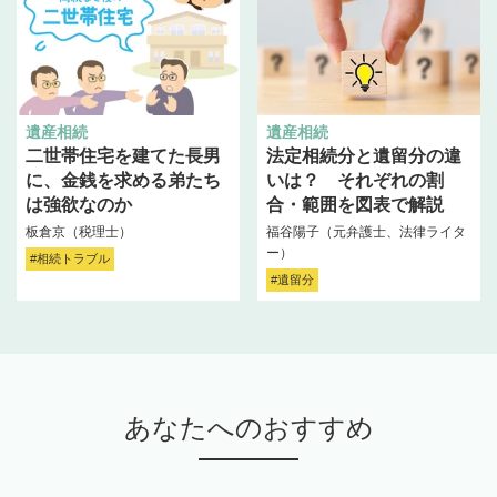
遺産相続
遺産相続
二世帯住宅を建てた長男
法定相続分と遺留分の違
に、金銭を求める弟たち
いは？ それぞれの割
は強欲なのか
合・範囲を図表で解説
板倉京（税理士）
福谷陽子（元弁護士、法律ライタ
ー）
#相続トラブル
#遺留分
あなたへのおすすめ