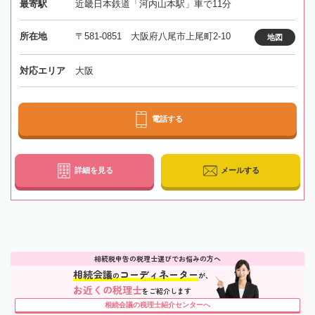
最寄駅
近畿日本鉄道「河内山本駅」車で11分
所在地
〒581-0851 大阪府八尾市上尾町2-10
地図
対応エリア
大阪
電話する
詳細を見る
メールする
相続税申告の税理士選びでお悩みの方へ
相続会議
コーディネーター
の
が、
お近くの税理士
をご紹介します
相続会議の税理士紹介センターへ