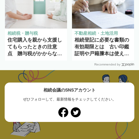
相続税・贈与税
不動産相続・土地活用
住宅購入を親から支援し
相続登記に必要な書類の
てもらったときの注意
有効期限とは 古い印鑑
点 贈与税がかからなく
証明や戸籍謄本は使え
ても相続税で不利に？
る？
Recommended by
相続会議のSNSアカウント
ぜひフォローして、最新情報をチェックしてください。