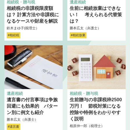
相続税・贈与税
遺産相続
相続税の非課税限度額
生前に相続放棄はできな
は？ 計算方法や非課税に
い！ 考えられる代替策
なるケースや財産を解説
は？
鈴木まゆ子(税理士）
勝本広太（弁護士）
#相続税
#相続放棄
遺産相続
相続税・贈与税
遺言書の付言事項は争族
生前贈与の非課税枠2500
回避にも効果的 パター
万円！ 節税対策になる
ン別に例文も紹介
控除や特例をわかりやす
く説明
勝本広太（弁護士）
相原仲一郎（税理士）
#遺言書