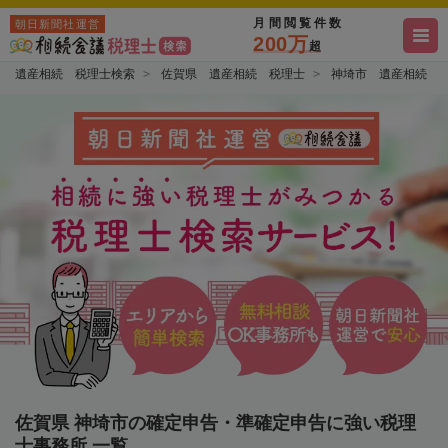
月間閲覧件数
朝日新聞社運営
200万
超
遺産相続 税理士検索
佐賀県 遺産相続 税理士
神埼市 遺産相続 
佐賀県 神埼市の確定申告・準確定申告に強い税理
士事務所 一覧