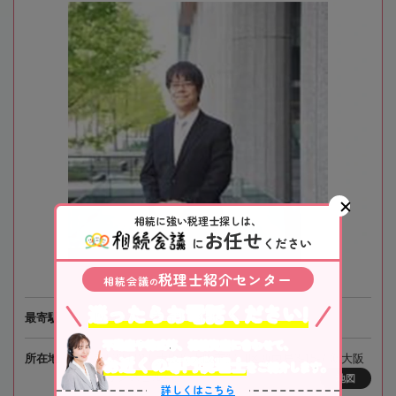
相続に強い税理士探しは、
お任せ
に
ください
税理士紹介センター
相続会議
の
迷ったらお電話ください!
最寄駅
阪急電鉄「南方駅」徒歩1分
不動産や株式等、相続資産に合わせて、
所在地
〒532-0011 大阪府大阪市淀川区西中島3-15-7 新大阪
お近くの専門税理士
をご紹介します。
プリンスビル4階
地図
詳しくはこちら