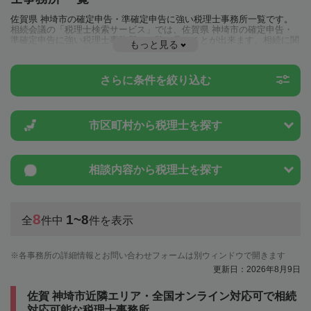
佐賀県 神埼市の確定申告・準確定申告に強い税理士事務所一覧です。
相続会議の「税理士検索サービス」では、佐賀県 神埼市の確定申告・
準確定申告に強い税理士事務所を一覧で見ることが出来ます。相続に関
もっと見る
する税金や特例制度のことは一度近隣の税理士に相談してみましょう。
さらに条件を絞り込む
市区町村から
税理士を探す
相談内容から
税理士を探す
8
1~8
全
件中
件を表示
各事務所の詳細情報とお問い合わせフォームは別ウィンドウで開きます
更新日：2026年8月9日
佐賀 神埼市近隣エリア・全国オンライン対応可で相続
対応可能な税理士事務所