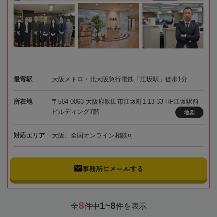
最寄駅
大阪メトロ・北大阪急行電鉄「江坂駅」徒歩1分
所在地
〒564-0063 大阪府吹田市江坂町1-13-33 HF江坂駅前
ビルディング7階
地図
対応エリア
大阪、全国オンライン相談可
事務所にメールする
8
1~8
全
件中
件を表示