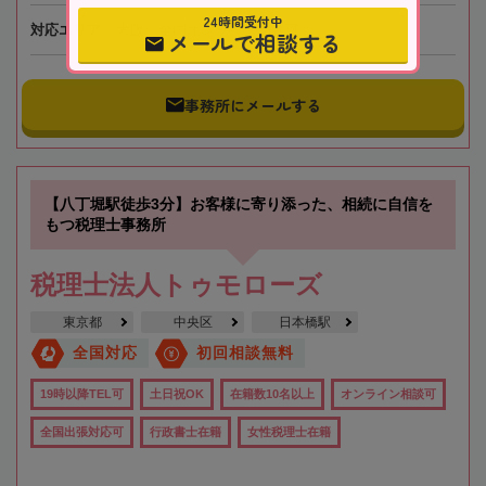
24時間受付中
対応エリア
大阪、全国オンライン相談可
メールで相談する
事務所にメールする
【八丁堀駅徒歩3分】お客様に寄り添った、相続に自信を
もつ税理士事務所
税理士法人トゥモローズ
東京都
中央区
日本橋駅
全国対応
初回相談無料
19時以降TEL可
土日祝OK
在籍数10名以上
オンライン相談可
全国出張対応可
行政書士在籍
女性税理士在籍