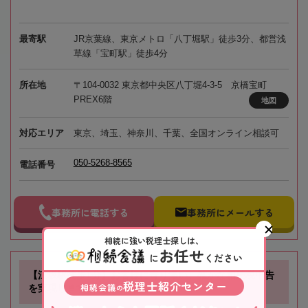
最寄駅
JR京葉線、東京メトロ「八丁堀駅」徒歩3分、都営浅
草線「宝町駅」徒歩4分
所在地
〒104-0032 東京都中央区八丁堀4-3-5 京橋宝町
PREX6階
地図
対応エリア
東京、埼玉、神奈川、千葉、全国オンライン相談可
050-5268-8565
電話番号
事務所に電話する
事務所にメールする
相続に強い税理士探しは、
お任せ
に
ください
【江坂駅徒歩1分】お客様に寄り添い、確かな相続税申告
税理士紹介センター
相続会議
の
を実現します！