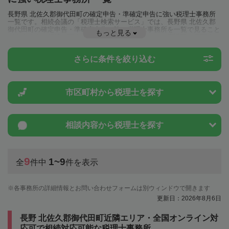
長野県 北佐久郡御代田町の確定申告・準確定申告に強い税理士事務所
一覧です。相続会議の「税理士検索サービス」では、長野県 北佐久郡
御代田町の確定申告・準確定申告に強い税理士事務所を一覧で見ること
もっと見る
が出来ます。相続に関する税金や特例制度のことは一度近隣の税理士に
相談してみましょう。
さらに条件を絞り込む
市区町村から
税理士を探す
相談内容から
税理士を探す
9
1~9
全
件中
件を表示
各事務所の詳細情報とお問い合わせフォームは別ウィンドウで開きます
更新日：2026年8月6日
長野 北佐久郡御代田町近隣エリア・全国オンライン対
応可で相続対応可能な税理士事務所