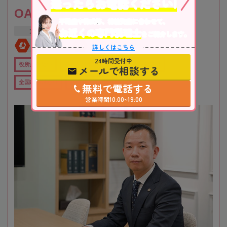
迷ったらお電話ください!
OAG税理士法人 大阪
不動産や株式等、相続資産に合わせて、
お近くの専門税理士
大阪府
吹田市
江坂駅
をご紹介します。
全国対応
初回相談無料
詳しくはこちら
24時間受付中
役所から近い
在籍数10名以上
オンライン相談可
メールで相談する
全国出張対応可
女性税理士在籍
無料で電話する
営業時間10:00~19:00