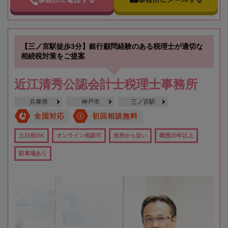
【三ノ宮駅徒歩3分】銀行顧問経験のある税理士が適切な
相続税対策をご提案
近江清秀公認会計士税理士事務所
兵庫県
神戸市
三ノ宮駅
全国対応
初回相談無料
土日祝OK
オンライン相談可
役所から近い
職歴20年以上
駐車場あり