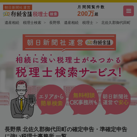
月間閲覧件数
朝日新聞社運営
200万
超
遺産相続 税理士検索
長野県 遺産相続 税理士
北佐久郡御代田町 
長野県 北佐久郡御代田町の確定申告・準確定申告
に強い税理士事務所 一覧