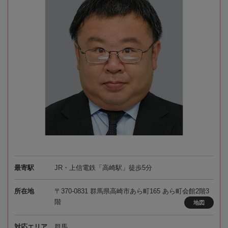
最寄駅
JR・上信電鉄「高崎駅」徒歩5分
所在地
〒370-0831 群馬県高崎市あら町165 あら町会館2階3
階
地図
対応エリア
群馬