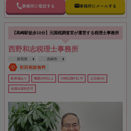
事務所に電話する
事務所にメールする
【高崎駅徒歩10分】元国税調査官が運営する税理士事務所
西野和志税理士事務所
群馬県
高崎市
初回相談無料
駐車場あり
職歴20年以上
19時以降TEL可
土日祝OK
全国出張対応可