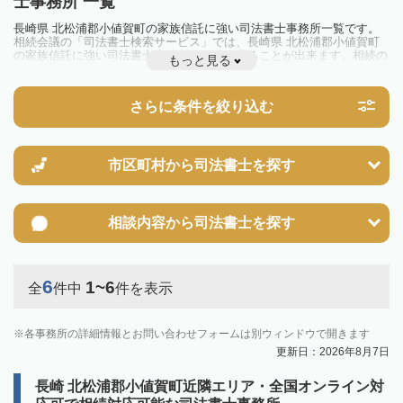
士事務所 一覧
長崎県 北松浦郡小値賀町の家族信託に強い司法書士事務所一覧です。
相続会議の「司法書士検索サービス」では、長崎県 北松浦郡小値賀町
の家族信託に強い司法書士事務所を一覧で見ることが出来ます。相続の
もっと見る
トラブルやお悩みを抱えている方は一度近隣の司法書士に相談してみま
しょう。
さらに条件を絞り込む
市区町村から
司法書士を探す
相談内容から
司法書士を探す
6
1~6
全
件中
件を表示
各事務所の詳細情報とお問い合わせフォームは別ウィンドウで開きます
更新日：2026年8月7日
長崎 北松浦郡小値賀町近隣エリア・全国オンライン対