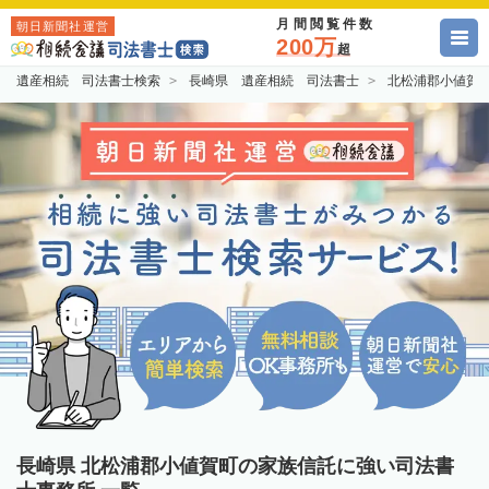
月間閲覧件数
朝日新聞社運営
200万
超
遺産相続 司法書士検索
長崎県 遺産相続 司法書士
北松浦郡小値賀
長崎県 北松浦郡小値賀町の家族信託に強い司法書