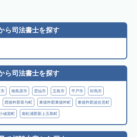
から
司法書士を探す
から
司法書士を探す
原市
南島原市
雲仙市
五島市
平戸市
対馬市
西彼杵郡長与町
東彼杵郡東彼杵町
東彼杵郡波佐見町
小値賀町
南松浦郡新上五島町