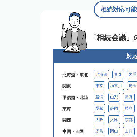
相続対応可能
「相続会議」
対
北海道
青森
岩手
北海道・東北
東京
神奈川
埼玉
関東
新潟
山梨
長野
甲信越・北陸
愛知
静岡
岐阜
東海
大阪
兵庫
京都
関西
広島
岡山
山口
中国・四国