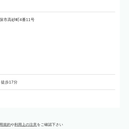
佐世保市高砂町4番11号
徒歩17分
用規約
や
利用上の注意
をご確認下さい