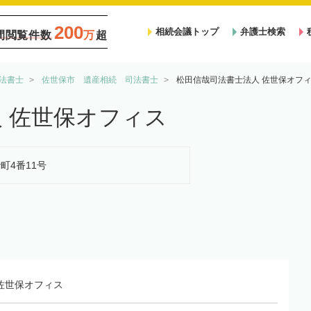
200
相続会議トップ
弁護士検索
間閲覧件数
万
超
法書士
佐世保市 遺産相続 司法書士
松田信哉司法書士法人 佐世保オフ
 佐世保オフィス
砂町4番11号
佐世保オフィス