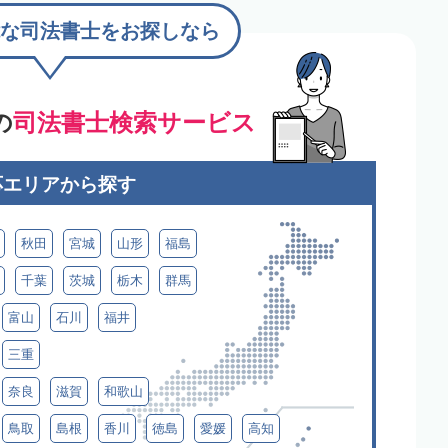
な司法書士をお探しなら
の
司法書士検索サービス
応エリアから探す
秋田
宮城
山形
福島
千葉
茨城
栃木
群馬
富山
石川
福井
三重
奈良
滋賀
和歌山
鳥取
島根
香川
徳島
愛媛
高知