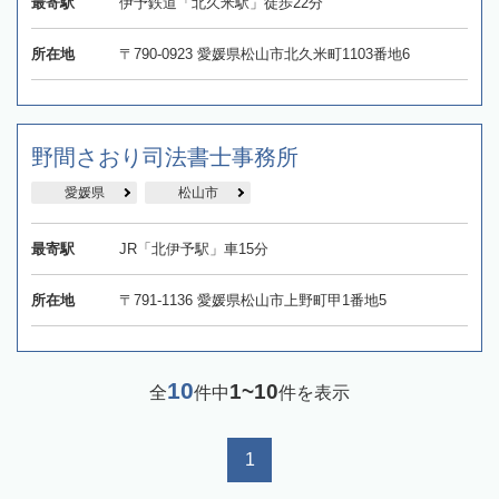
最寄駅
伊予鉄道「北久米駅」徒歩22分
所在地
〒790-0923 愛媛県松山市北久米町1103番地6
野間さおり司法書士事務所
愛媛県
松山市
最寄駅
JR「北伊予駅」車15分
所在地
〒791-1136 愛媛県松山市上野町甲1番地5
10
1~10
全
件中
件を表示
1