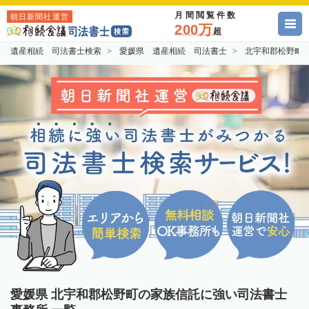
月間閲覧件数
朝日新聞社運営
200万
超
遺産相続 司法書士検索
愛媛県 遺産相続 司法書士
北宇和郡松野町
愛媛県 北宇和郡松野町の家族信託に強い司法書士