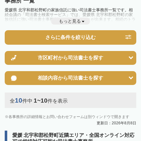
事務所 一覧
愛媛県 北宇和郡松野町の家族信託に強い司法書士事務所一覧です。相
続会議の「司法書士検索サービス」では、愛媛県 北宇和郡松野町の家
族信託に強い司法書士事務所を一覧で見ることが出来ます。相続のトラ
もっと見る
ブルやお悩みを抱えている方は一度近隣の司法書士に相談してみましょ
う。
さらに条件を絞り込む
市区町村から
司法書士を探す
相談内容から
司法書士を探す
10
1~10
全
件中
件を表示
各事務所の詳細情報とお問い合わせフォームは別ウィンドウで開きます
更新日：2026年8月8日
愛媛 北宇和郡松野町近隣エリア・全国オンライン対応