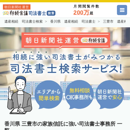
月間閲覧件数
朝日新聞社運営
200万
超
遺産相続 司法書士検索
香川県 遺産相続 司法書士
三豊市 遺産相
香川県 三豊市の家族信託に強い司法書士事務所 一