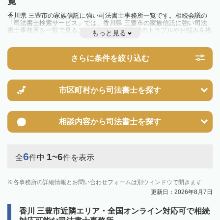
覧
香川県 三豊市の家族信託に強い司法書士事務所一覧です。相続会議の
「司法書士検索サービス」では、香川県 三豊市の家族信託に強い司法
書士事務所を一覧で見ることが出来ます。相続のトラブルやお悩みを抱
もっと見る
えている方は一度近隣の司法書士に相談してみましょう。
さらに条件を絞り込む
市区町村から
司法書士を探す
相談内容から
司法書士を探す
6
1~6
全
件中
件を表示
各事務所の詳細情報とお問い合わせフォームは別ウィンドウで開きます
更新日：2026年8月7日
香川 三豊市近隣エリア・全国オンライン対応可で相続