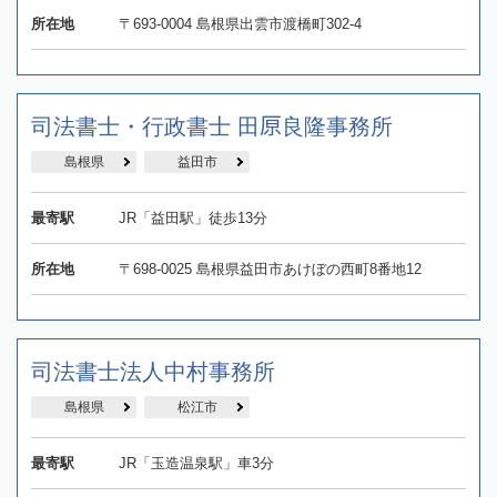
所在地
〒693-0004 島根県出雲市渡橋町302‐4
司法書士・行政書士 田𠩤良隆事務所
島根県
益田市
最寄駅
JR「益田駅」徒歩13分
所在地
〒698-0025 島根県益田市あけぼの西町8番地12
司法書士法人中村事務所
島根県
松江市
最寄駅
JR「玉造温泉駅」車3分