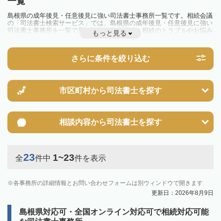
一覧
島根県の成年後見・任意後見に強い司法書士事務所一覧です。相続会議
の「司法書士検索サービス」では、島根県の成年後見・任意後見に強い
司法書士事務所を一覧で見ることが出来ます。相続のトラブルやお悩み
もっと見る
を抱えている方は一度近隣の司法書士に相談してみましょう。
さらに条件を絞り込む
市区町村から
司法書士を探す
相談内容から
司法書士を探す
23
1~23
全
件中
件を表示
各事務所の詳細情報とお問い合わせフォームは別ウィンドウで開きます
更新日：2026年8月9日
島根県対応可・全国オンライン対応可で相続対応可能