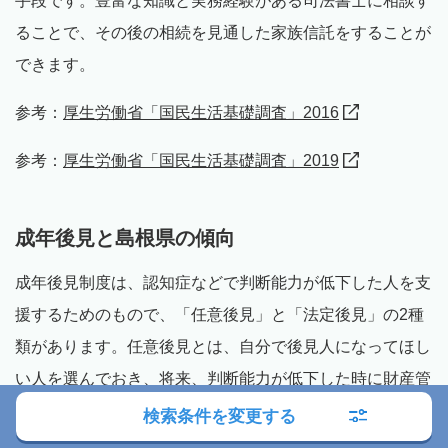
手段です。豊富な知識と実務経験がある司法書士に相談す
ることで、その後の相続を見通した家族信託をすることが
できます。
参考：
厚生労働省「国民生活基礎調査」2016
参考：
厚生労働省「国民生活基礎調査」2019
成年後見と島根県の傾向
成年後見制度は、認知症などで判断能力が低下した人を支
援するためのもので、「任意後見」と「法定後見」の2種
類があります。任意後見とは、自分で後見人になってほし
い人を選んでおき、将来、判断能力が低下した時に財産管
理などを依頼する方法です。一方で、法定後見とは、認知
検索条件を変更する
症や精神障がいなどによって判断能力が不十分になった場