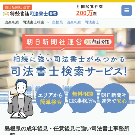
月間閲覧件数
朝日新聞社運営
200万
超
遺産相続 司法書士検索
島根県 遺産相続 司法書士
島根県の成年後見・任意後見に強い司法書士事務所