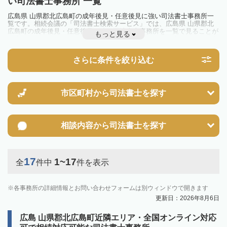
い司法書士事務所 一覧
広島県 山県郡北広島町の成年後見・任意後見に強い司法書士事務所一
覧です。相続会議の「司法書士検索サービス」では、広島県 山県郡北
広島町の成年後見・任意後見に強い司法書士事務所を一覧で見ることが
もっと見る
出来ます。相続のトラブルやお悩みを抱えている方は一度近隣の司法書
士に相談してみましょう。
さらに条件を絞り込む
市区町村から
司法書士を探す
相談内容から
司法書士を探す
17
1~17
全
件中
件を表示
各事務所の詳細情報とお問い合わせフォームは別ウィンドウで開きます
更新日：2026年8月6日
広島 山県郡北広島町近隣エリア・全国オンライン対応