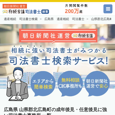
月間閲覧件数
朝日新聞社運営
200万
超
遺産相続 司法書士検索
広島県 遺産相続 司法書士
山県郡北広島町
広島県 山県郡北広島町の成年後見・任意後見に強