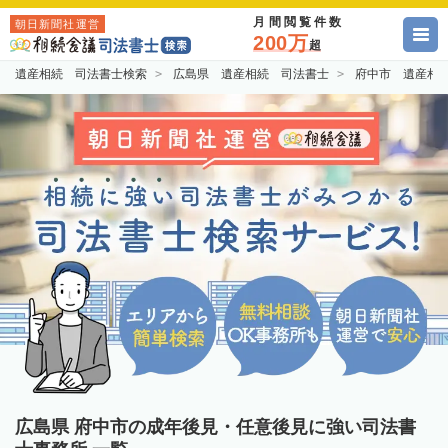
月間閲覧件数
朝日新聞社運営
200万
超
遺産相続 司法書士検索
広島県 遺産相続 司法書士
府中市 遺産相
広島県 府中市の成年後見・任意後見に強い司法書