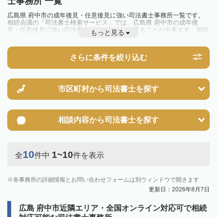
士事務所 一覧
広島県 府中市の成年後見・任意後見に強い司法書士事務所一覧です。
相続会議の「司法書士検索サービス」では、広島県 府中市の成年後
見・任意後見に強い司法書士事務所を一覧で見ることが出来ます。相続
もっと見る
のトラブルやお悩みを抱えている方は一度近隣の司法書士に相談してみ
ましょう。
さらに条件を絞り込む
市区町村から
司法書士を探す
相談内容から
司法書士を探す
10
1~10
全
件中
件を表示
各事務所の詳細情報とお問い合わせフォームは別ウィンドウで開きます
更新日：2026年8月7日
広島 府中市近隣エリア・全国オンライン対応可で相続