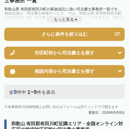
士事務所 一覧
和歌山県 有田郡有田川町の家族信託に強い司法書士事務所一覧です。
相続会議の「司法書士検索サービス」では、和歌山県 有田郡有田川町
の家族信託に強い司法書士事務所を一覧で見ることが出来ます。相続の
もっと見る
トラブルやお悩みを抱えている方は一度近隣の司法書士に相談してみま
しょう。
さらに条件を絞り込む
市区町村から
司法書士を探す
相談内容から
司法書士を探す
9
1~9
全
件中
件を表示
各事務所の詳細情報とお問い合わせフォームは別ウィンドウで開きます
更新日：2026年8月8日
和歌山 有田郡有田川町近隣エリア・全国オンライン対