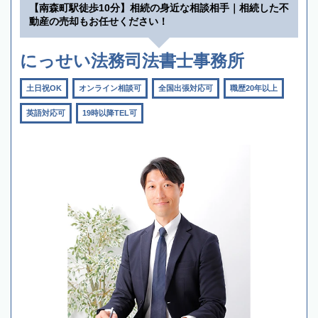
【南森町駅徒歩10分】相続の身近な相談相手｜相続した不
動産の売却もお任せください！
にっせい法務司法書士事務所
土日祝OK
オンライン相談可
全国出張対応可
職歴20年以上
英語対応可
19時以降TEL可