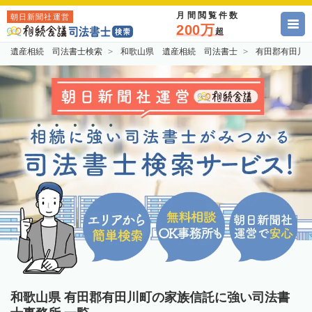
月間閲覧件数
朝日新聞社運営
200万
超
遺産相続 司法書士検索
和歌山県 遺産相続 司法書士
有田郡有田川
和歌山県 有田郡有田川町の家族信託に強い司法書