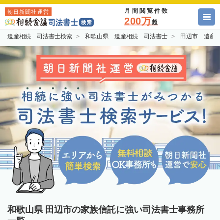
月間閲覧件数
朝日新聞社運営
200万
超
遺産相続 司法書士検索
和歌山県 遺産相続 司法書士
田辺市 遺産
和歌山県 田辺市の家族信託に強い司法書士事務所