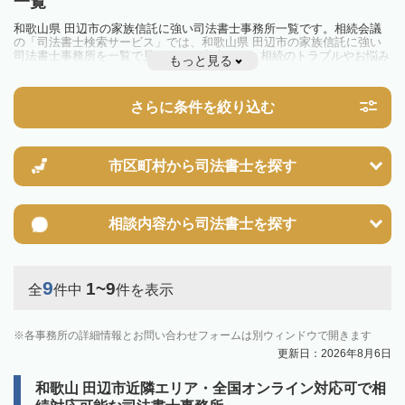
一覧
和歌山県 田辺市の家族信託に強い司法書士事務所一覧です。相続会議
の「司法書士検索サービス」では、和歌山県 田辺市の家族信託に強い
司法書士事務所を一覧で見ることが出来ます。相続のトラブルやお悩み
もっと見る
を抱えている方は一度近隣の司法書士に相談してみましょう。
さらに条件を絞り込む
市区町村から
司法書士を探す
相談内容から
司法書士を探す
9
1~9
全
件中
件を表示
各事務所の詳細情報とお問い合わせフォームは別ウィンドウで開きます
更新日：2026年8月6日
和歌山 田辺市近隣エリア・全国オンライン対応可で相