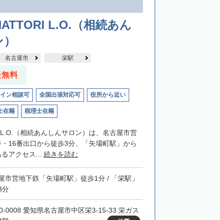
】
ATTORI L.O.（相続あん
ン）
名古屋市
栄駅
談無料
イン相談可
全国出張対応可
役所から近い
士在籍
税理士在籍
RIL.O.（相続あんしんサロン）は、名古屋市営
番・16番出口から徒歩3分、「矢場町駅」から
るアクセス...
続きを読む
屋市営地下鉄「矢場町駅」徒歩1分 / 「栄駅」
3分
0-0008 愛知県名古屋市中区栄3-15-33 栄ガス