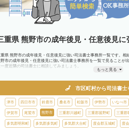
三重県 熊野市の成年後見・任意後見に
三重県 熊野市の成年後見・任意後見に強い司法書士事務所一覧です。相
熊野市の成年後見・任意後見に強い司法書士事務所を一覧で見ることが
は一度近隣の司法書士に相談してみましょう。
もっと見る
市区町村から
司法書士
津市
四日市市
鈴鹿市
桑名市
松阪市
伊勢市
いなべ市
熊野市
伊賀市
尾鷲市
三重郡川越町
三重郡菰野町
三重郡
多気郡明和町
多気郡多気町
多気郡大台町
度会郡玉城町
度