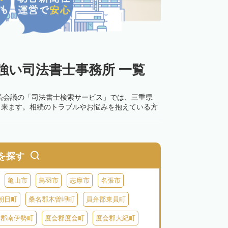
強い司法書士事務所 一覧
続会議の「司法書士検索サービス」では、三重県
出来ます。相続のトラブルやお悩みを抱えている方
を探す
亀山市
鳥羽市
志摩市
名張市
朝日町
桑名郡木曽岬町
員弁郡東員町
会郡南伊勢町
度会郡度会町
度会郡大紀町