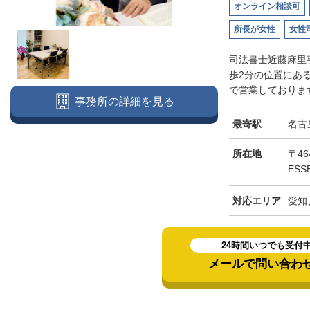
オンライン相談可
所長が女性
女性
司法書士近藤麻里
歩2分の位置にあ
で営業しております
事務所の詳細を見る
最寄駅
名古
所在地
〒46
ESS
対応エリア
愛知
24時間いつでも受付
メールで問い合わ