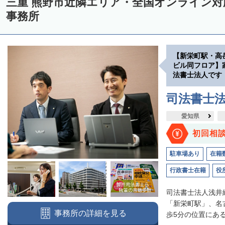
三重 熊野市近隣エリア・全国オンライン
事務所
【新栄町駅・高
ビル同フロア】
法書士法人です
司法書士
愛知県
初回相
駐車場あり
在籍
行政書士在籍
役
司法書士法人浅井
「新栄町駅」、名
事務所の詳細を見る
歩5分の位置にある