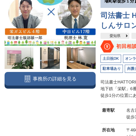
場町駅徒歩１分
司法書士 H
しんサロ
愛知県
初回相
土日祝OK
オンラ
駐車場あり
弁護
事務所の詳細を見る
司法書士HATTO
地下鉄「栄駅」6
徒歩1分の位置にあ
最寄駅
名古
徒歩
所在地
〒46