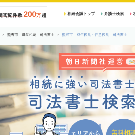
200
相続会議トップ
弁護士検索
間閲覧件数
万
超
熊野市 遺産相続 司法書士
熊野市 成年後見・任意後見 司法書士