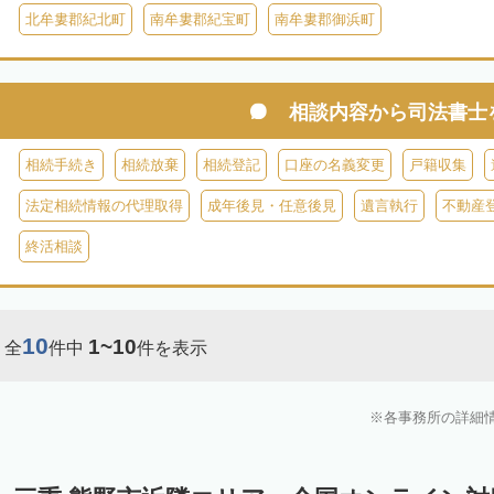
北牟婁郡紀北町
南牟婁郡紀宝町
南牟婁郡御浜町
相談内容から
司法書士
相続手続き
相続放棄
相続登記
口座の名義変更
戸籍収集
法定相続情報の代理取得
成年後見・任意後見
遺言執行
不動産
終活相談
10
1~10
全
件中
件を表示
各事務所の詳細