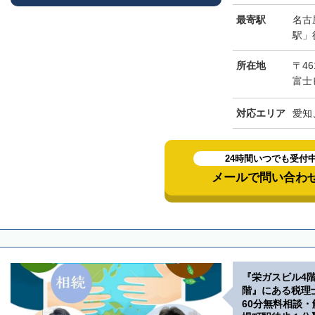
最寄駅
名古
駅」
所在地
〒46
富士
対応エリア
愛知
24時間いつでも受付
メールで問い合わ
『栄ガスビル4
階』にある税理
60分無料相談