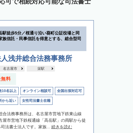
対応可で相続対応可能な司法書士
岳駅徒歩5分／桜通り沿い葵町公証役場と同
家族信託・民事信託を得意とする、総合型司
法人浅井総合法務事務所
名古屋市
栄駅
談無料
数10名以上
オンライン相談可
全国出張対応可
所から近い
女性司法書士在籍
総合法務事務所は、名古屋市営地下鉄東山線
古屋市営地下鉄桜通線「高岳駅」の両駅から徒
司法書士法人です。家族...
続きを読む