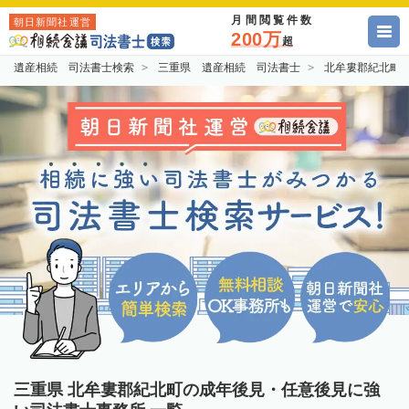
月間閲覧件数
朝日新聞社運営
200万
超
遺産相続 司法書士検索
三重県 遺産相続 司法書士
北牟婁郡紀北町
三重県 北牟婁郡紀北町の成年後見・任意後見に強