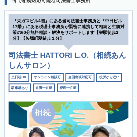
可で相続対応可能な司法書士事務所
『栄ガスビル4階』にある当司法書士事務所と『中日ビル
17階』にある税理士事務所が緊密に連携して相続と生前対
策の60分無料相談・解決をサポートします【栄駅徒歩3
分】【矢場町駅徒歩１分】
司法書士 HATTORI L.O.（相続あん
しんサロン）
土日祝OK
オンライン相談可
全国出張対応可
役所から近い
駐車場あり
弁護士在籍
税理士在籍