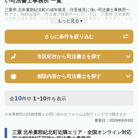
い司法書士事務所 一覧
三重県 北牟婁郡紀北町の成年後見・任意後見に強い司法書士事務所一
覧です。相続会議の「司法書士検索サービス」では、三重県 北牟婁郡
紀北町の成年後見・任意後見に強い司法書士事務所を一覧で見ることが
もっと見る
出来ます。相続のトラブルやお悩みを抱えている方は一度近隣の司法書
士に相談してみましょう。
さらに条件を絞り込む
市区町村から
司法書士を探す
相談内容から
司法書士を探す
10
1~10
全
件中
件を表示
各事務所の詳細情報とお問い合わせフォームは別ウィンドウで開きます
更新日：2026年8月8日
三重 北牟婁郡紀北町近隣エリア・全国オンライン対応