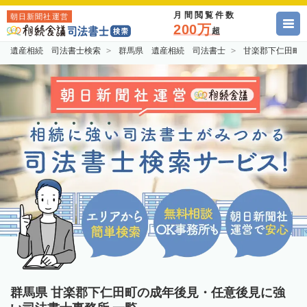
月間閲覧件数
朝日新聞社運営
200万
超
遺産相続 司法書士検索
群馬県 遺産相続 司法書士
甘楽郡下仁田町
群馬県 甘楽郡下仁田町の成年後見・任意後見に強