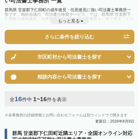
い司法書士事務所 一覧
群馬県 甘楽郡下仁田町の成年後見・任意後見に強い司法書士事務所一
覧です。相続会議の「司法書士検索サービス」では、群馬県 甘楽郡下
仁田町の成年後見・任意後見に強い司法書士事務所を一覧で見ることが
もっと見る
出来ます。相続のトラブルやお悩みを抱えている方は一度近隣の司法書
士に相談してみましょう。
さらに条件を絞り込む
市区町村から
司法書士を探す
相談内容から
司法書士を探す
16
1~16
全
件中
件を表示
各事務所の詳細情報とお問い合わせフォームは別ウィンドウで開きます
更新日：2026年8月9日
群馬 甘楽郡下仁田町近隣エリア・全国オンライン対応