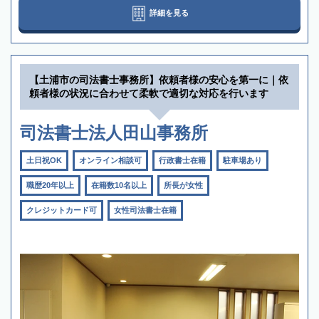
詳細を見る
【土浦市の司法書士事務所】依頼者様の安心を第一に｜依
頼者様の状況に合わせて柔軟で適切な対応を行います
司法書士法人田山事務所
土日祝OK
オンライン相談可
行政書士在籍
駐車場あり
職歴20年以上
在籍数10名以上
所長が女性
クレジットカード可
女性司法書士在籍