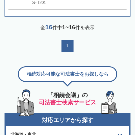
S･T201
16
1~16
全
件中
件を表示
1
相続対応可能な司法書士をお探しなら
「相続会議」の
司法書士検索サービス
対応エリアから探す
北海道・東北