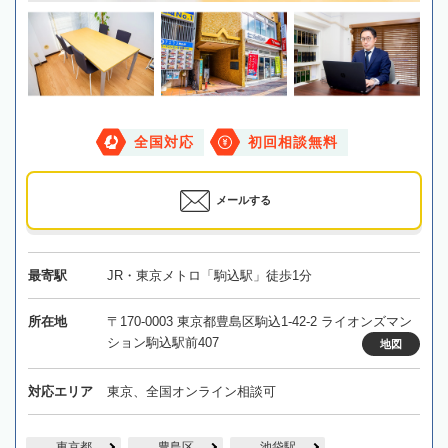
全国対応
初回相談無料
メールする
最寄駅
JR・東京メトロ「駒込駅」徒歩1分
所在地
〒170-0003 東京都豊島区駒込1-42-2 ライオンズマン
ション駒込駅前407
地図
対応エリア
東京、全国オンライン相談可
東京都
豊島区
池袋駅