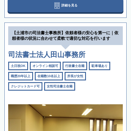
詳細を見る
【土浦市の司法書士事務所】依頼者様の安心を第一に｜依
頼者様の状況に合わせて柔軟で適切な対応を行います
司法書士法人田山事務所
土日祝OK
オンライン相談可
行政書士在籍
駐車場あり
職歴20年以上
在籍数10名以上
所長が女性
クレジットカード可
女性司法書士在籍