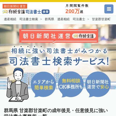
月間閲覧件数
朝日新聞社運営
200万
超
遺産相続 司法書士検索
群馬県 遺産相続 司法書士
甘楽郡甘楽町 
群馬県 甘楽郡甘楽町の成年後見・任意後見に強い