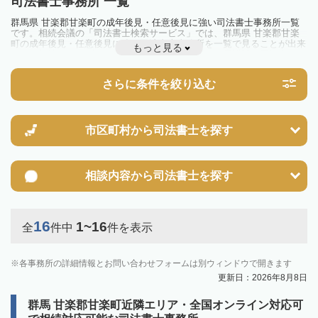
司法書士事務所 一覧
群馬県 甘楽郡甘楽町の成年後見・任意後見に強い司法書士事務所一覧
です。相続会議の「司法書士検索サービス」では、群馬県 甘楽郡甘楽
町の成年後見・任意後見に強い司法書士事務所を一覧で見ることが出来
もっと見る
ます。相続のトラブルやお悩みを抱えている方は一度近隣の司法書士に
相談してみましょう。
さらに条件を絞り込む
市区町村から
司法書士を探す
相談内容から
司法書士を探す
16
1~16
全
件中
件を表示
各事務所の詳細情報とお問い合わせフォームは別ウィンドウで開きます
更新日：2026年8月8日
群馬 甘楽郡甘楽町近隣エリア・全国オンライン対応可