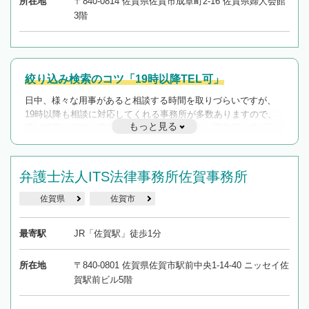
所在地
〒840-0814 佐賀県佐賀市成章町2-16 佐賀県婦人会館
3階
絞り込み検索のコツ「19時以降TEL可」
日中、様々な用事があると相談する時間を取りづらいですが、
19時以降も相談に対応してくれる事務所が多数ありますので、
もっと見る
遅い時間の相談が増えそうな場合はそのような事務所に絞り込
んで検索してみましょう。
19時以降TEL可の条件
弁護士法人ITS法律事務所佐賀事務所
を加えて再検索
佐賀県
佐賀市
最寄駅
JR「佐賀駅」徒歩1分
所在地
〒840-0801 佐賀県佐賀市駅前中央1-14-40 ニッセイ佐
賀駅前ビル5階