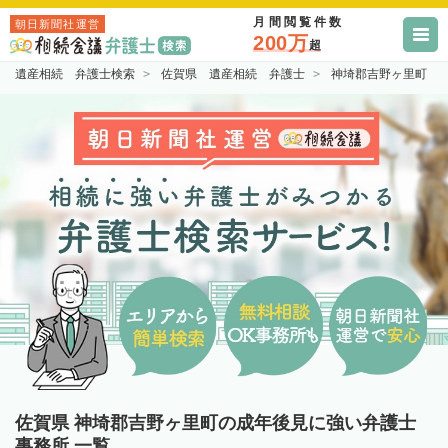
月間閲覧件数
朝日新聞社運営
200万
超
遺産相続 弁護士検索
佐賀県 遺産相続 弁護士
神埼郡吉野ヶ里町 
佐賀県 神埼郡吉野ヶ里町の成年後見に強い弁護士
事務所 一覧