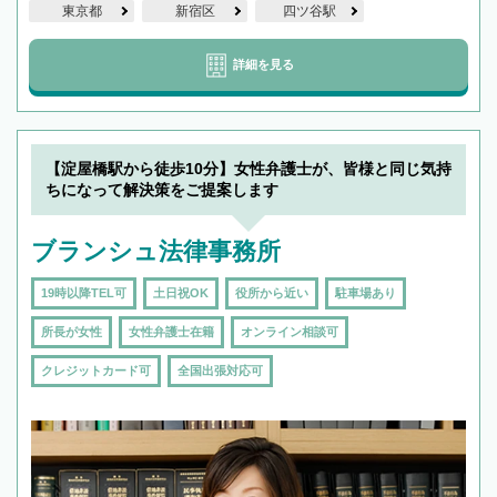
東京都
新宿区
四ツ谷駅
詳細を見る
【淀屋橋駅から徒歩10分】女性弁護士が、皆様と同じ気持
ちになって解決策をご提案します
ブランシュ法律事務所
19時以降TEL可
土日祝OK
役所から近い
駐車場あり
所長が女性
女性弁護士在籍
オンライン相談可
クレジットカード可
全国出張対応可