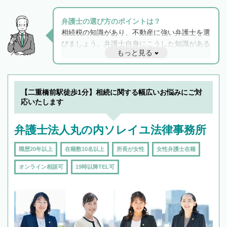
弁護士の選び方のポイントは？
相続税の知識があり、不動産に強い弁護士を選
びましょう。弁護士自身にこうした知識がある
もっと見る
と他士業との連携もスムーズに進み、トラブル
解決のみならず相続をトータルで任せることが
できます。また、相続は感情がからむ分野なの
でフィーリングも重要です。実際に電話や面談
【二重橋前駅徒歩1分】相続に関する幅広いお悩みにご対
で複数の弁護士と会話をしてウマが合う方に依
応いたします
頼をするのがおすすめです。
弁護士法人丸の内ソレイユ法律事務所
職歴20年以上
在籍数10名以上
所長が女性
女性弁護士在籍
オンライン相談可
19時以降TEL可