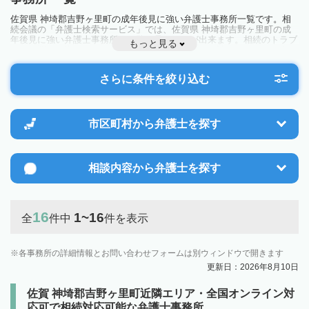
佐賀県 神埼郡吉野ヶ里町の成年後見に強い弁護士事務所一覧です。相
続会議の「弁護士検索サービス」では、佐賀県 神埼郡吉野ヶ里町の成
年後見に強い弁護士事務所を一覧で見ることが出来ます。相続のトラブ
もっと見る
ルやお悩みを抱えている方は一度近隣の弁護士に相談してみましょう。
さらに条件を絞り込む
市区町村から
弁護士を探す
相談内容から
弁護士を探す
16
1~16
全
件中
件を表示
各事務所の詳細情報とお問い合わせフォームは別ウィンドウで開きます
更新日：2026年8月10日
佐賀 神埼郡吉野ヶ里町近隣エリア・全国オンライン対
応可で相続対応可能な弁護士事務所