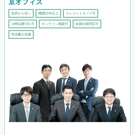
京オフィス
役所から近い
職歴20年以上
クレジットカード可
19時以降TEL可
オンライン相談可
全国出張対応可
司法書士在籍