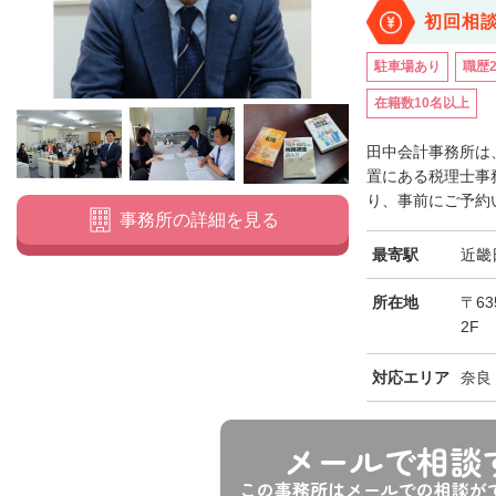
初回相
駐車場あり
職歴
在籍数10名以上
田中会計事務所は
置にある税理士事
り、事前にご予約い
事務所の詳細を見る
最寄駅
近畿
所在地
〒6
2F
対応エリア
奈良
メールで相談
この事務所はメールでの相談が