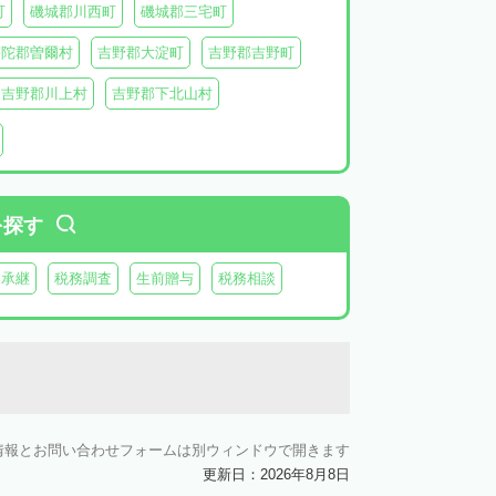
町
磯城郡川西町
磯城郡三宅町
宇陀郡曽爾村
吉野郡大淀町
吉野郡吉野町
吉野郡川上村
吉野郡下北山村
を探す
業承継
税務調査
生前贈与
税務相談
情報とお問い合わせフォームは別ウィンドウで開きます
更新日：2026年8月8日