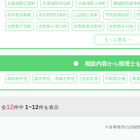
北葛城郡広陵町
北葛城郡河合町
北葛城郡上牧町
磯城郡田原本
高市郡高取町
高市郡明日香村
山辺郡山添村
宇陀郡御杖村
吉野郡下市町
吉野郡十津川村
吉野郡東吉野村
吉野郡天川村
吉野郡黒滝村
吉野郡上北山村
吉野郡野迫川村
もっと見る
相談内容から
税理士
相続税申告
確定申告・準確定申告
生前対策
不動産評価
事
12
1~12
全
件中
件を表示
各事務所の詳細