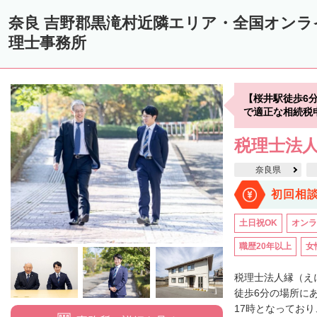
奈良 吉野郡黒滝村近隣エリア・全国オン
理士事務所
【桜井駅徒歩6
で適正な相続税
税理士法
奈良県
初回相
土日祝OK
オンラ
職歴20年以上
女
税理士法人縁（え
徒歩6分の場所に
17時となっており