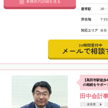
事務所の詳細を見る
最寄駅
JR
所在地
〒63
対応エリア
奈良
24時間受付中
メールで相談
【高田市駅徒歩
の相続をサポー
田中会計
奈良県