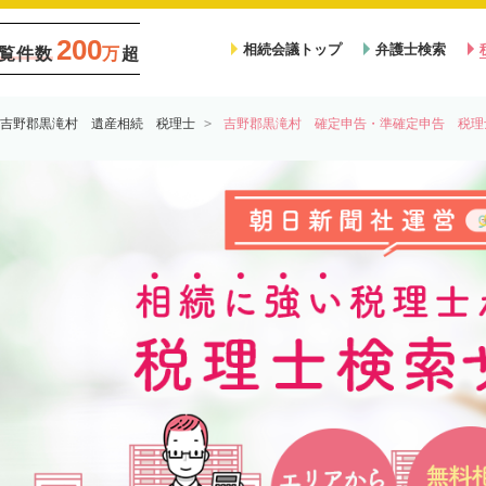
200
相続会議トップ
弁護士検索
覧件数
万
超
吉野郡黒滝村 遺産相続 税理士
吉野郡黒滝村 確定申告・準確定申告 税理