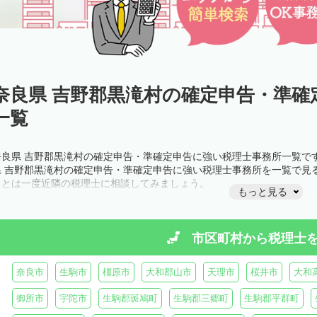
奈良県 吉野郡黒滝村の確定申告・準確
一覧
奈良県 吉野郡黒滝村の確定申告・準確定申告に強い税理士事務所一覧で
県 吉野郡黒滝村の確定申告・準確定申告に強い税理士事務所を一覧で見
ことは一度近隣の税理士に相談してみましょう。
もっと見る
市区町村から
税理士
奈良市
生駒市
橿原市
大和郡山市
天理市
桜井市
大和
御所市
宇陀市
生駒郡斑鳩町
生駒郡三郷町
生駒郡平群町