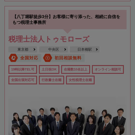
【八丁堀駅徒歩3分】お客様に寄り添った、相続に自信を
もつ税理士事務所
税理士法人トゥモローズ
東京都
中央区
日本橋駅
全国対応
初回相談無料
19時以降TEL可
土日祝OK
在籍数10名以上
オンライン相談可
全国出張対応可
行政書士在籍
女性税理士在籍