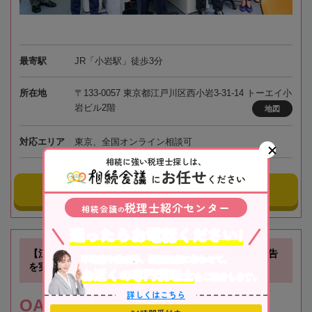
最寄駅
JR「小岩駅」徒歩3分
所在地
〒133-0057 東京都江戸川区西小岩3-31-14 トーエイ小
岩ビル2階
地図
対応エリア
東京、全国オンライン相談可
相続に強い税理士探しは、
お任せ
に
ください
事務所にメールする
税理士紹介センター
相続会議
の
迷ったらお電話ください!
【江坂駅徒歩1分】お客様に寄り添い、確かな相続税申告
不動産や株式等、相続資産に合わせて、
を実現します！
お近くの専門税理士
をご紹介します。
詳しくはこちら
OAG税理士法人 大阪