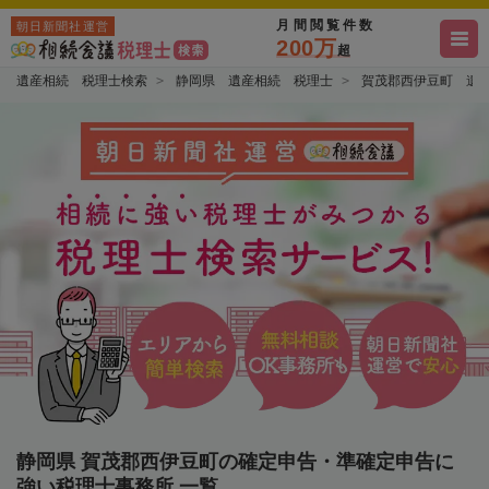
月間閲覧件数
朝日新聞社運営
200万
超
遺産相続 税理士検索
静岡県 遺産相続 税理士
賀茂郡西伊豆町 遺
静岡県 賀茂郡西伊豆町の確定申告・準確定申告に
強い税理士事務所 一覧