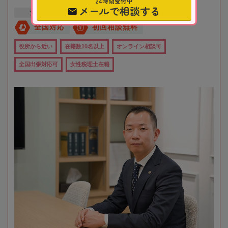
24時間受付中
メールで相談する
大阪府
吹田市
江坂駅
全国対応
初回相談無料
役所から近い
在籍数10名以上
オンライン相談可
全国出張対応可
女性税理士在籍