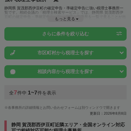
静岡県 賀茂郡西伊豆町の確定申告・準確定申告に強い税理士事務所一
覧です。相続会議の「税理士検索サービス」では、静岡県 賀茂郡西伊
豆町の確定申告・準確定申告に強い税理士事務所を一覧で見ることが出
もっと見る
来ます。相続に関する税金や特例制度のことは一度近隣の税理士に相談
してみましょう。
さらに条件を絞り込む
市区町村から
税理士を探す
相談内容から
税理士を探す
7
1~7
全
件中
件を表示
各事務所の詳細情報とお問い合わせフォームは別ウィンドウで開きます
更新日：2026年8月8日
静岡 賀茂郡西伊豆町近隣エリア・全国オンライン対応
可で相続対応可能な税理士事務所