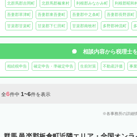
北群馬郡吉岡町
北群馬郡榛東村
利根郡みなかみ町
利根郡昭和
吾妻郡草津町
吾妻郡東吾妻町
吾妻郡中之条町
吾妻郡長野原町
甘楽郡甘楽町
甘楽郡下仁田町
甘楽郡南牧村
多野郡神流町
相談内容から
税理士
相続税申告
確定申告・準確定申告
生前対策
不動産評価
事
6
1~6
全
件中
件を表示
各事務所の詳細
群馬 邑楽郡板倉町近隣エリア・全国オン