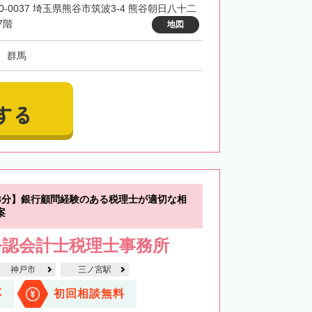
60-0037 埼玉県熊谷市筑波3-4 熊谷朝日八十二
7階
地図
、群馬
する
3分】銀行顧問経験のある税理士が適切な相
案
公認会計士税理士事務所
神戸市
三ノ宮駅
応
初回相談無料