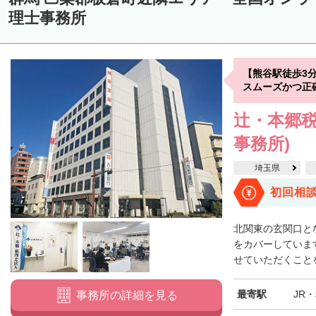
理士事務所
【熊谷駅徒歩3
スムーズかつ正
辻・本郷税
事務所)
埼玉県
初回相
北関東の玄関口と
をカバーしていま
せていただくことを
最寄駅
JR
事務所の詳細を見る