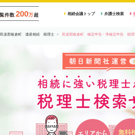
200
相続会議トップ
弁護士検索
覧件数
万
超
邑楽郡板倉町 遺産相続 税理士
邑楽郡板倉町 確定申告・準確定申告 税理