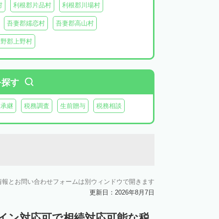
村
利根郡片品村
利根郡川場村
吾妻郡嬬恋村
吾妻郡高山村
多野郡上野村
を探す
業承継
税務調査
生前贈与
税務相談
情報とお問い合わせフォームは別ウィンドウで開きます
更新日：2026年8月7日
ライン対応可で相続対応可能な税