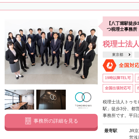
【八丁堀駅徒歩
つ税理士事務所
税理士法
東京都
全国対
19時以降TEL可
全国出張対応可
税理士法人トゥモ
駅」徒歩3分、都
事務所です。平日は
事務所の詳細を見る
最寄駅
JR
営浅