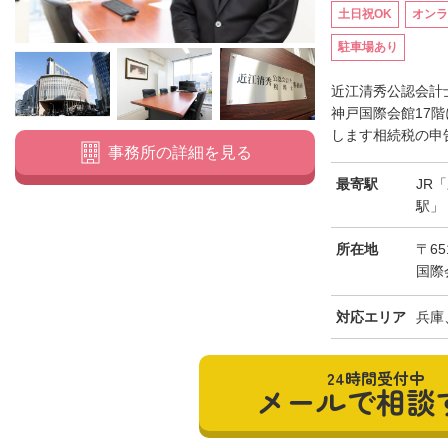
土日祝OK
オンラ
駐車場あり
近江清秀公認会計
神戸国際会館17
します相続税の申告
事務所の詳細を見る
最寄駅
JR
駅」
所在地
〒65
国際
対応エリア
兵庫
24時間受付中
メールで相談