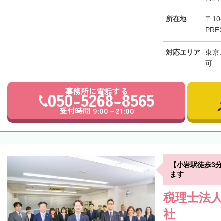
所在地
〒10
PRE
対応エリア
東京
可
事務所に電話する
050-5268-8565
受付時間 9:00～21:00
【小岩駅徒歩3
ます
税理士法人
社