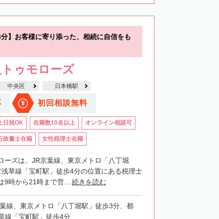
3分】お客様に寄り添った、相続に自信をも
人トゥモローズ
中央区
日本橋駅
応
初回相談無料
土日祝OK
在籍数10名以上
オンライン相談可
行政書士在籍
女性税理士在籍
ローズは、JR京葉線、東京メトロ「八丁堀
営浅草線「宝町駅」徒歩4分の位置にある税理士
9時から21時まで営...
続きを読む
京葉線、東京メトロ「八丁堀駅」徒歩3分、都
草線「宝町駅」徒歩4分