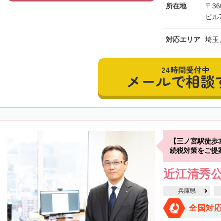
所在地
〒3
ビル
対応エリア
埼玉
24時間受付中
メールで相談
【三ノ宮駅徒歩
続税対策をご提
近江清秀
兵庫県
全国対