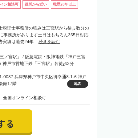
イン相談可
役所から近い
職歴20年以上
士税理士事務所の強みは三宮駅から徒歩数分の
階に事務所があります土日はもちろん365日対応
実績は過去24年...
続きを読む
「三ノ宮駅」 / 阪急電鉄・阪神電鉄「神戸三宮
 / 神戸市営地下鉄「三宮駅」各徒歩3分
1-0087 兵庫県神戸市中央区御幸通8-1-6 神戸
会館17階
地図
、全国オンライン相談可
する