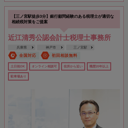
【三ノ宮駅徒歩3分】銀行顧問経験のある税理士が適切な
相続税対策をご提案
近江清秀公認会計士税理士事務所
兵庫県
神戸市
三ノ宮駅
全国対応
初回相談無料
土日祝OK
オンライン相談可
役所から近い
職歴20年以上
駐車場あり