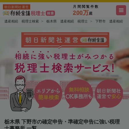
月間閲覧件数
朝日新聞社運営
200万
超
遺産相続 税理士検索
栃木県 遺産相続 税理士
下野市 遺産相続 
栃木県 下野市の確定申告・準確定申告に強い税理
士事務所 一覧