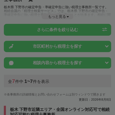
栃木県 下野市の確定申告・準確定申告に強い税理士事務所一覧です。
相続会議の「税理士検索サービス」では、栃木県 下野市の確定申告・
準確定申告に強い税理士事務所を一覧で見ることが出来ます。相続に関
もっと見る
する税金や特例制度のことは一度近隣の税理士に相談してみましょう。
さらに条件を絞り込む
市区町村から
税理士を探す
相談内容から
税理士を探す
7
1~7
全
件中
件を表示
各事務所の詳細情報とお問い合わせフォームは別ウィンドウで開きます
更新日：2026年8月8日
栃木 下野市近隣エリア・全国オンライン対応可で相続
対応可能な税理士事務所