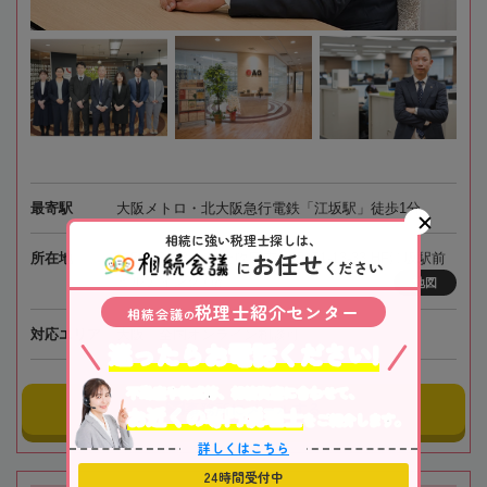
最寄駅
大阪メトロ・北大阪急行電鉄「江坂駅」徒歩1分
相続に強い税理士探しは、
お任せ
所在地
〒564-0063 大阪府吹田市江坂町1-13-33 HF江坂駅前
に
ください
ビルディング7階
地図
税理士紹介センター
相続会議
の
対応エリア
大阪、全国オンライン相談可
迷ったらお電話ください!
不動産や株式等、相続資産に合わせて、
事務所にメールする
お近くの専門税理士
をご紹介します。
詳しくはこちら
24時間受付中