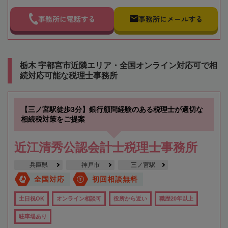
事務所に電話する
事務所にメールする
栃木 宇都宮市近隣エリア・全国オンライン対応可で相
続対応可能な税理士事務所
【三ノ宮駅徒歩3分】銀行顧問経験のある税理士が適切な
相続税対策をご提案
近江清秀公認会計士税理士事務所
兵庫県
神戸市
三ノ宮駅
全国対応
初回相談無料
土日祝OK
オンライン相談可
役所から近い
職歴20年以上
駐車場あり