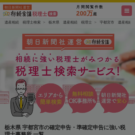
月間閲覧件数
朝日新聞社運営
200万
超
遺産相続 税理士検索
栃木県 遺産相続 税理士
宇都宮市 遺産相続
栃木県 宇都宮市の確定申告・準確定申告に強い税
理士事務所 一覧