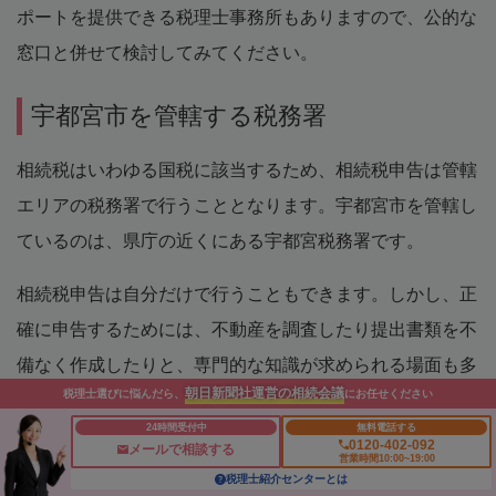
ポートを提供できる税理士事務所もありますので、公的な
窓口と併せて検討してみてください。
宇都宮市を管轄する税務署
相続税はいわゆる国税に該当するため、相続税申告は管轄
エリアの税務署で行うこととなります。宇都宮市を管轄し
ているのは、県庁の近くにある宇都宮税務署です。
相続税申告は自分だけで行うこともできます。しかし、正
確に申告するためには、不動産を調査したり提出書類を不
備なく作成したりと、専門的な知識が求められる場面も多
朝日新聞社運営の相続会議
税理士選びに悩んだら、
にお任せください
いため、慣れていない方は税理士に依頼するのが有効で
24時間受付中
無料電話する
す。知識が不足していると、申告漏れなどのミスが発生
0120-402-092
メールで相談する
営業時間10:00~19:00
し、加算税などのペナルティが課される可能性もありま
税理士紹介センターとは