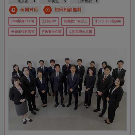
東京都
中央区
日本橋駅
全国対応
初回相談無料
19時以降TEL可
土日祝OK
在籍数10名以上
オンライン相談可
全国出張対応可
行政書士在籍
女性税理士在籍