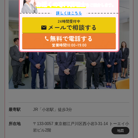
お近くの専門税理士
をご紹介します。
詳しくはこちら
24時間受付中
メールで相談する
無料で電話する
営業時間10:00~19:00
最寄駅
JR「小岩駅」徒歩3分
所在地
〒133-0057 東京都江戸川区西小岩3-31-14 トーエイ小
岩ビル2階
地図