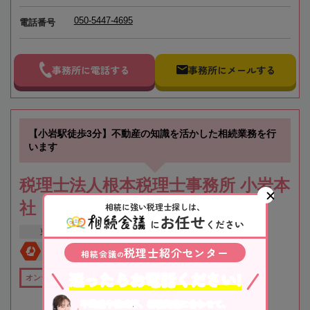
050-5447-4695
電話番号
事務所に電話する
事務所にメールする
【小岩駅徒歩3分】不動産の知識を活かした相続業務を行
います
税理士法人根本税理士事務所 小岩本
社
相続に強い税理士探しは、
お任せ
に
ください
東京都
江戸川区
税理士紹介センター
全国対応
初回相談無料
相続会議
の
迷ったらお電話ください!
オンライン相談可
全国出張対応可
在籍数10名以上
不動産や株式等、相続資産に合わせて、