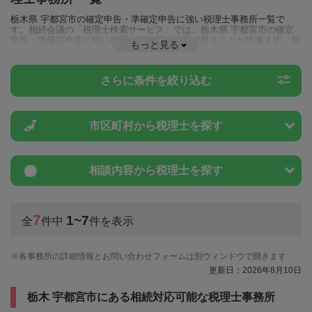
栃木県 宇都宮市の確定申告・準確定申告に強い税理士事務所一覧で
す。相続会議の「税理士検索サービス」では、栃木県 宇都宮市の確定
申告・準確定申告に強い税理士事務所を一覧で見ることが出来ます。相
もっと見る
続に関する税金や特例制度のことは一度近隣の税理士に相談してみまし
ょう。
さらに条件を絞り込む
市区町村から
税理士を探す
相談内容から
税理士を探す
7
1~7
全
件中
件を表示
各事務所の詳細情報とお問い合わせフォームは別ウィンドウで開きます
更新日：2026年8月10日
栃木 宇都宮市にある相続対応可能な税理士事務所